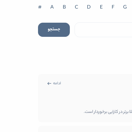
#
A
B
C
D
E
F
G
جستجو
ادامه
رتر در کارایی برخوردار است.