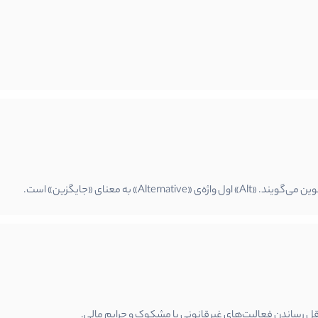
Alte» به معنای «جایگزین» است.
داقل رساندن فعالیت‌های غیرقانونی یا مشکوک و جرایم مالی.