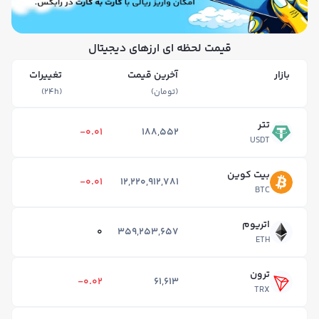
قیمت لحظه ای ارزهای دیجیتال
بازار
آخرین قیمت
تغییرات
(تومان)
(۲۴h)
تتر
-0.01
188,552
USDT
بیت کوین
-0.01
12,220,912,781
BTC
اتریوم
0
359,253,657
ETH
ترون
-0.02
61,613
TRX