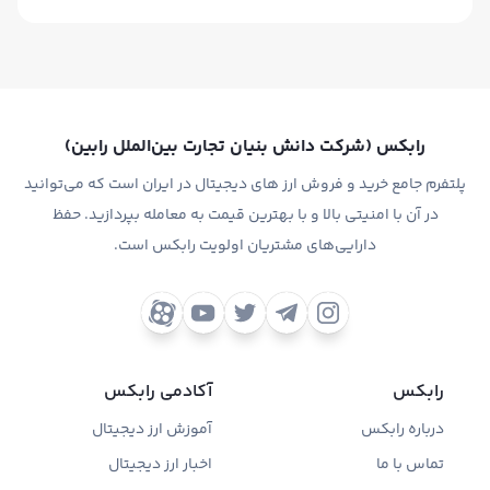
۲. واریز و برداشت ریالی مستقیم:
برخلاف یک صرافی رمز ارز
خارجی که نیازمند استفاده از استیبل‌کوین‌ها و انتقال‌های
پیچیده‌ هست، در صرافی ایرانی ارز دیجیتال رابکس شارژ حساب
با کارت بانکی داخلی و برداشت به‌صورت ریال ممکن است.
رابکس (شرکت دانش بنیان تجارت بین‌الملل رابین)
پلتفرم جامع خرید و فروش ارز های دیجیتال در ایران است که می‌توانید
در آن با امنیتی بالا و با بهترین قیمت به معامله بپردازید. حفظ
دارایی‌های مشتریان اولویت رابکس است.
رابکس
آکادمی رابکس
درباره رابکس
آموزش ارز دیجیتال
تماس با ما
اخبار ارز دیجیتال