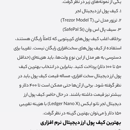
یکی از نمونه‌های زیر در نظر گرفت.
۱. کیف پول ارز دیجیتال لجر
۲. ترزور مدل تی (Trezor Model T)
۳. سیف پال اس وان (SafePal S1)
برخلاف اغلب کیف پول‌های کریپتویی که کاملاً رایگان هستند،
استفاده از کیف پول‌های سخت‌افزاری رایگان نیست. تقریبا برای
دسترسی به هر مدل از این نوع ولت‌ها، باید هزینه‌ای (حداقل
50 تا 100 دلار) پرداخت کنید. بنابراین در انتخاب بهترین کیف
پول ارز دیجیتال سخت افزاری، مساله قیمت کیف پول باید در
نظر گرفته شود. برخی از آن‌ها حتی ممکن است تا 400 دلار و
بیشتر نیز قیمت داشته باشند. در حال حاضر، کیف پول ارز
دیجیتال لجر نانو ایکس (Ledger Nano X) با هزینه تقریبی
150 دلار را می‌توان بهترین گزینه در نظر گرفت.
بهترین کیف پول ارز دیجیتال نرم افزاری