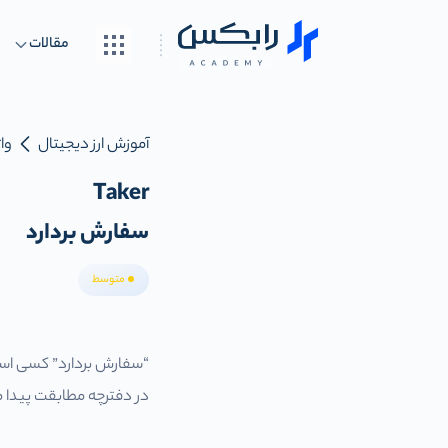
مقالات
آموزش ارز دیجیتال
واژ
Taker
سفارش بردارد
متوسط
“سفارش بردارد” کسی است
در دفترچه مطابقت پیدا م