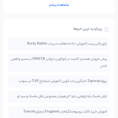
مشاهده بیشتر
پربازدید ترین خبرها
بازی راکی ربیت | آموزش 0 تا 100 فعالیت در ربات Rocky Rabbit
پیش فروش همستر کامبت در کوکوین | توکن HMSTR در مسیر واقعی
شدن
پروژه Tapswap جایگزین نات کوین | آموزش استخراج TAP تپ سواپ
ایلان ماسک چه ارزهایی دارد؟ ارز هوش مصنوعی ایلان ماسک و سبد او
آموزش خرید اکانت پرمیوم تلگرام در Fragment با رمزارز Toncoin