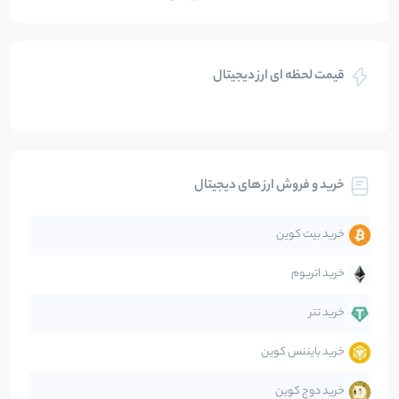
بازی های کریپتویی
5
نوشته
قیمت لحظه ای ارز دیجیتال
بلاکچین
112
نوشته
بیت کوین
104
نوشته
خرید و فروش ارز های دیجیتال
تحلیل
86
نوشته
خرید بیت کوین
جهان
99
نوشته
خرید اتریوم
دیفای
14
نوشته
خرید تتر
خرید بایننس کوین
صرافی‌ها
38
نوشته
خرید دوج کوین