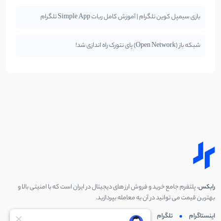
بازی سیمپل کوین تلگرام | آموزش کامل ربات Simple App تلگرام
شبکه باز (Open Network) پای نتورک راه اندازی شد!
رابکس
، پلتفرم جامع خرید و فروش ارز های دیجیتال در ایران است که با امنیتی بالا و
بهترین قیمت می توانید در آن به معامله بپردازید.
اینستاگرام
تلگرام
توئیتر
لینکدین