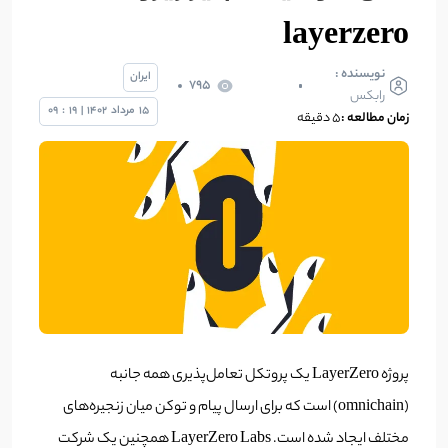
layerzero
نویسنده :
ایران
795
رابکس
15
مرداد
1402
|
19
:
09
زمان مطالعه :
5 دقیقه
پروژه LayerZero یک پروتکل تعامل‌پذیری همه جانبه
(omnichain) است که برای ارسال پیام و توکن میان زنجیره‌های
مختلف ایجاد شده است. LayerZero Labs همچنین یک شرکت