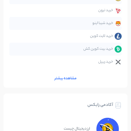
قانون‌گذاری
40
نوشته
خرید ترون
متاورس
5
نوشته
خرید شیبا اینو
خرید لایت کوین
خرید بیت کوین کش
خرید ریپل
مشاهده بیشتر
آکادمی رابکس
ارز دیجیتال چیست