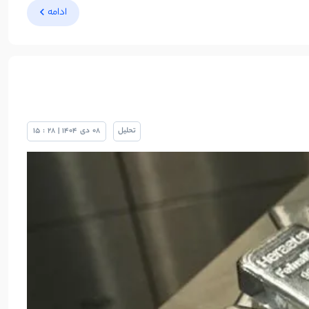
ادامه
تحلیل
08
دی
1404
|
28
:
15