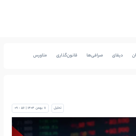
ن
دیفای
صرافی‌ها
قانون‌گذاری
متاورس
تحلیل
11
بهمن
1404
|
56
:
09