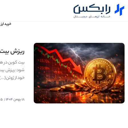
خرید ارز
ریزش بیت ک
بیت کوین در هف
خود از ژوئن{...}
18 بهمن 1404
55