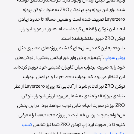
زمزمه‌هایی مبنی ارائه آن وجود دارد. در ساختار کدهای نوشته
شده برای این پروژه ردپای توکن ZRO به عنوان توکن پروژه
Layerzero تعریف شده است و همین مساله تا حدود زیادی
ایجاد این توکن را قطعی کرده است اما هنوز در مورد ایردراپ
توکن ZRO خبری منتشرنشده است.
با توجه به این که در سال‌های گذشته پروژه‌های معتبری مثل
یونی سواپ
، آپتیمیزم و دی وای دی ایکس بخشی از توکن‌های
خود را به صورت ایردراپ میان کاربران قدیمی خود توزیع کرده‌اند
این انتظار می‌رود که ایردراپ Layerzero و در اصل ایردراپ
توکن ZRO نیز انجام شود. از آنجایی که پروژه Layerzero از نظر
بنیادی پروژه قدرتمندی به شمار می‌رود ارزش ایردراپ توکن
ZRO نیز در صورت انجام قابل توجه خواهد بود. در این بخش
می‌خواهیم چند روش فعالیت در پروژه Layerzero را معرفی
کنیم تا در صورت ایردراپ توکن ZRO شما نیز شانس
کسب