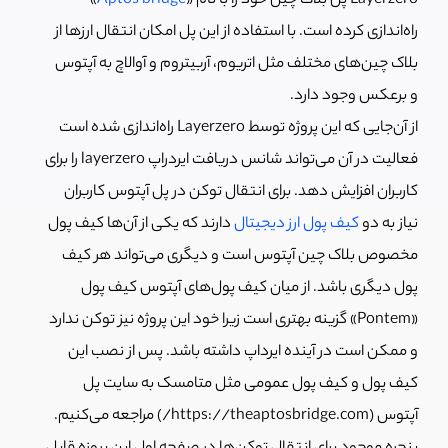
Layerzero پل بلاک چین خود را با نام «
Aptos bridge
»
راه‌اندازی کرده است. با استفاده از این پل امکان انتقال ارزها از
بلاک چین‌های مختلف مثل اتریوم، آربیتروم و آوالاچ به آپتوس
و برعکس وجود دارد.
از آن‌جایی که این پروژه توسط Layerzero راه‌اندازی شده است
فعالیت در آن می‌تواند شانس دریافت ایردراپ layerzero را برای
کاربران افزایش دهد. برای انتقال توکن در پل آپتوس کاربران
نیاز به دو
کیف پول ارز دیجیتال
دارند که یکی از آن‌ها کیف پول
مخصوص بلاک چین آپتوس است و دیگری می‌تواند هر کیف
پول دیگری باشد. از میان کیف پول‌های آپتوس کیف پول
«Pontem» گزینه بهتری است زیرا خود این پروژه نیز توکن ندارد
و ممکن است در آینده ایرداپ داشته باشد. پس از نصب این
کیف پول و کیف پول عمومی مثل متامسک به سایت پل
آپتوس (https://theaptosbridge.com/) مراجعه می‌کنیم.