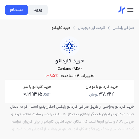
ورود
ثبت‌نام
صرافی رابکس
قیمت ارز دیجیتال
خرید کاردانو
خرید کاردانو
Cardano (ADA)
تغییرات ۲۴ ساعته:
-1.085%
خرید کاردانو با تومان
خرید کاردانو با تتر
0.199315
37,224
تومان
USDT
خرید کاردانو به‌راحتی از طریق صرافی کاردانو رابکس امکان‌پذیر است. اگر به دنبال
خرید کاردانو در ایران یا دیگر ارزهای دیجیتال هستید، رابکس سایت معتبر خرید و
فروش ADA و سایر ارزها است که امکان خرید آنلاین کاردانو را برای کاربران فراهم
کرده است. برای یادگیری چگونه کاردانو بخریم، می‌توانید از آموزش خرید کاردانو
استفاده کنید و پس از ثبت‌نام و احراز هویت، به خرید و فروش کاردانو ADA بپردازید.