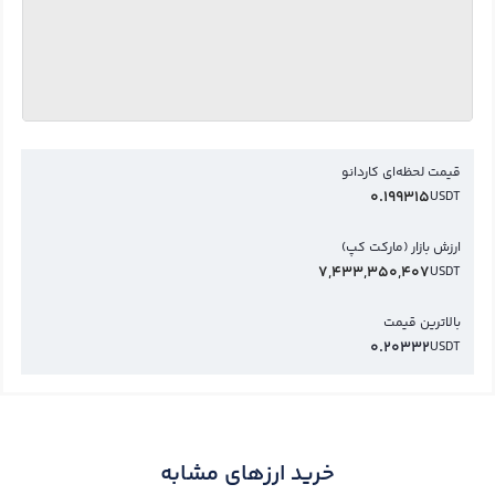
قیمت لحظه‌ای کاردانو
0.199315
USDT
ارزش بازار (مارکت کپ)
7,433,350,407
USDT
بالاترین قیمت
0.20332
USDT
خرید ارزهای مشابه