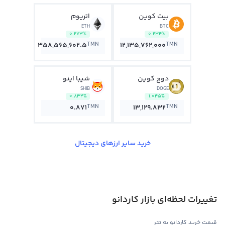
بیت کوین
اتریوم
ETH
BTC
0.273%
0.234%
TMN
TMN
358,565,602.5
12,135,762,000
دوج کوین
شیبا اینو
SHIB
DOGE
0.834%
1.045%
TMN
TMN
0.871
13,129.832
خرید سایر ارزهای دیجیتال
تغییرات لحظه‌ای بازار کاردانو
قیمت خرید کاردانو به تتر