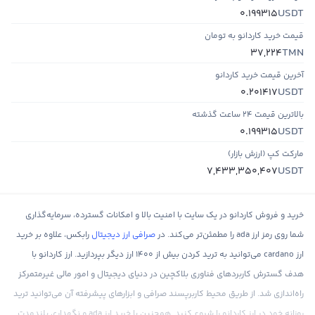
USDT
0.199315
قیمت خرید کاردانو به تومان
TMN
37,224
آخرین قیمت خرید کاردانو
USDT
0.201417
بالاترین قیمت ۲۴ ساعت گذشته
USDT
0.199315
مارکت کپ (ارزش بازار)
USDT
7,433,350,407
خرید و فروش کاردانو در یک سایت با امنیت بالا و امکانات گسترده، سرمایه‌گذاری
شما روی رمز ارز ada را مطمئن‌تر می‌کند. در
صرافی ارز دیجیتال
رابکس، علاوه بر خرید
ارز cardano می‌توانید به ترید کردن بیش از 1400 ارز دیگر بپردازید. ارز کاردانو با
هدف گسترش کاربردهای فناوری بلاکچین در دنیای دیجیتال و امور مالی غیرمتمرکز
راه‌اندازی شد. از طریق محیط کاربرپسند صرافی و ابزارهای پیشرفته آن می‌توانید ترید
روزانه خود در ارز کاردانو را شروع کنید. همچنین با خرید ارز ada و نگهداری بلندمدت