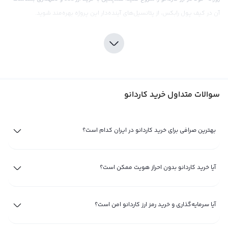
آن در کیف پول رابکس، از پتانسیل‌های آینده‌دار این پروژه بهره‌مند شوید.
ارز کاردانو چیست؟
ارز دیجیتال آدا کاردانو به نوعی دارایی الکترونیکی اشاره دارد که به طور کامل
دیجیتالی است و از فناوری پیشرفته‌ای به نام بلاکچین استفاده می‌کند. پروژه
Cardano بدون نیاز به بانک‌ها و دولت‌های مرکزی عمل می‌کند. از روز‌های اولیه
سوالات متداول خرید کاردانو
راه‌اندازی خود تا اکنون رشد قابل‌توجهی تجربه کرده است. همین امر منجر به رشد
محبوبیت ارز دیجیتال آدا کاردانو در میان جامعه خود شده و تا امروز سرمایه‌گذاران
بسیاری به این رمزارز جذب شده‌اند.
بهترین صرافی برای خرید کاردانو در ایران کدام است؟
برای این‌که بدانیم کاربرد ارز کاردانو در دنیای
کریپتو چیست
باید جوانب مختلف این
پروژه را بسنجیم. از پارامترهای بنیادی ارز کاردانو گرفته تا نحوه عملکرد زیرساخت‌های
آیا خرید کاردانو بدون احراز هویت ممکن است؟
کاردانو، همگی باید بررسی شوند. تمام تراکنش‌های آنلاین وابسته به ارز cardano از
جمله خرید و فروش ارز cardano، ترید آن و تبدیل کاردانو به دیگر ارزهای دیجیتال، بر
بستر فناوری بلاکچین پیاده‌سازی می‌شوند. سیستم‌ مبتنی‌بر بلاکچین ارز دیجیتال آدا
آیا سرمایه‌گذاری و خرید رمز ارز کاردانو امن است؟
کاردانو، یک زیرساخت امن، شفاف و جهانی تشکیل می‌دهد که با استفاده از آن‌