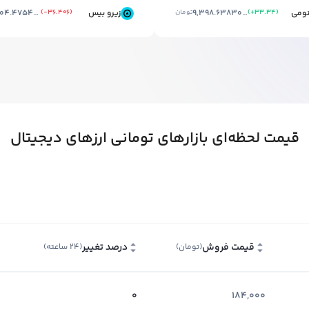
نومی
)
+33.34
(
9,398.638302833999
تومان
زیرو بیس
)
-36.406
(
21,704.475414467997
قیمت لحظه‌ای بازارهای تومانی ارزهای دیجیتال
قیمت فروش
درصد تغییر
(تومان)
(۲۴ ساعته)
0
184,000