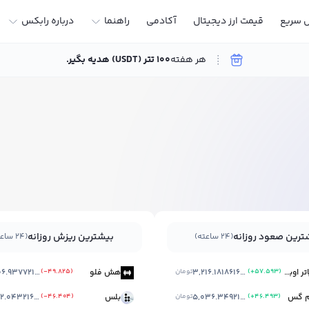
ل سریع
قیمت ارز دیجیتال
آکادمی
راهنما
درباره رابکس
هر هفته
100 تتر (USDT) هدیه بگیر.
●
●
●
●
ترین صعود روزانه
بیشترین ریزش روزانه
(۲۴ ساعته)
(۲۴ ساعته)
هری‌پاتر اوباما سونیک تن اینو
)
+57.593
(
3,216.181861684
تومان
هش فلو
)
-49.825
(
2,806.9377216760004
م گس
)
+46.493
(
5,036.34921845
تومان
بلس
)
-46.404
(
2,412.043216814