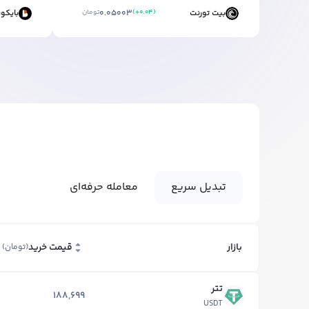
بیت تورنت
)
+0.04
(
0.05003
تومان
بایکو
تبدیل سریع
معامله ‌حرفه‌ای
بازار
قیمت خرید
(تومان)
تتر
188,699
USDT