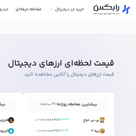
خرید ارز دیجیتال
معامله حرفه‌ای
تبدی
قیمت لحظه‌ای ارزهای دیجیتال
قیمت ارزهای دیجیتال را آنلاین مشاهده کنید.
بیشترین معامله روزانه
بیش
(۲۴ ساعته)
بی بی دوج
)
+0.11
(
0.00006118
تومان
پپه ۲
)
+0.01
(
0.000278
تومان
اتریو