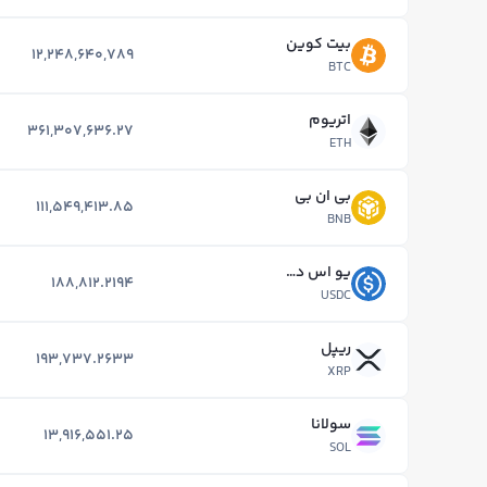
بیت کوین
12,248,640,789
BTC
اتریوم
361,307,636.27
ETH
بی ان بی
111,549,413.85
BNB
یو اس دی کوین
188,812.2194
USDC
ریپل
193,737.2633
XRP
سولانا
13,916,551.25
SOL