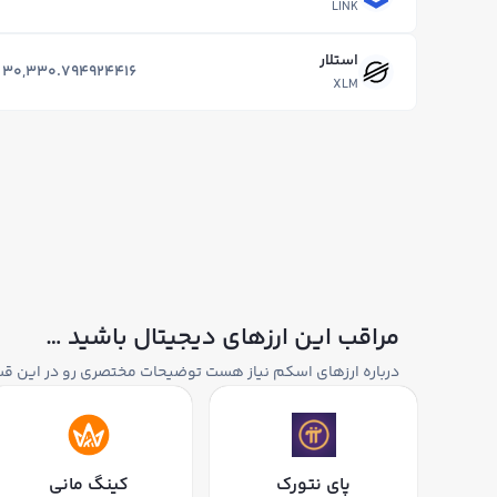
LINK
استلار
30,330.794924416
XLM
مراقب این ارزهای دیجیتال باشید …
درباره ارزهای اسکم نیاز هست توضیحات مختصری رو در این ق
پای نتورک
کینگ مانی