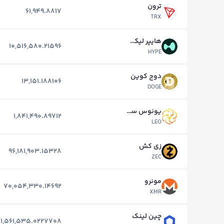
ترون
61,949.8817
TRX
هایپر لیکویید
10,516,580.21596
HYPE
دوج کوین
13,151.188106
DOGE
یونوس سد لئو
1,841,490.89712
LEO
زی کش
96,181,903.15328
ZEC
مونرو
70,054,330.14692
XMR
چین لینک
1,561,535.0227708