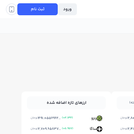
ورود
ثبت نام
ارزهای تازه اضافه شده
تومان
رنزو
)
+2.132
(
491.05569622999997
تومان
تومان
ساگا
)
+6.967
(
2,709.6583769199997
تومان