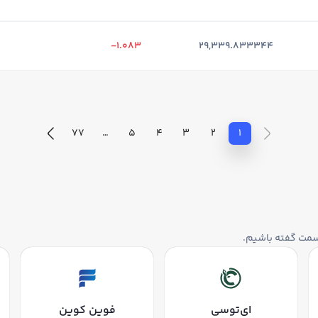
-1.083
29,339.833344
77
…
5
4
3
2
1
سمت گفته باشیم.
ای‌تو‌سی
فوین کوین