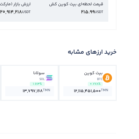
قیمت لحظه‌ای بیت کوین کش
ارزش بازار (مارکت
20,914,218
215.99
USDT
USDT
خرید ارزهای مشابه
بیت کوین
سولانا
SOL
BTC
1.664%
0.778%
TMN
TMN
13,797,168
12,115,451,500