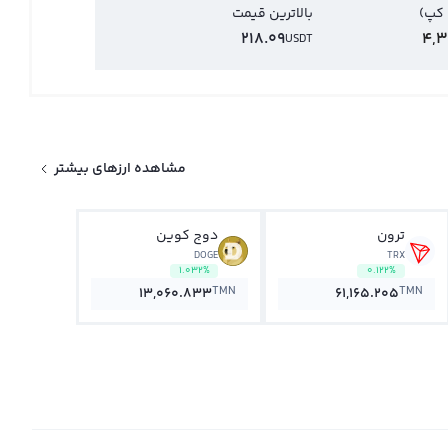
 کپ)
بالاترین قیمت
218.09
4,3
USDT
مشاهده ارزهای بیشتر
ترون
دوج کوین
DOGE
TRX
1.032%
0.122%
TMN
TMN
13,060.833
61,165.205