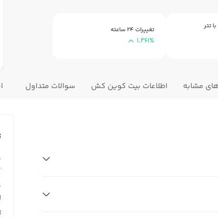
ا تتر
تغییرات ۲۴ ساعته
1.261%
های مشابه
اطلاعات بیت کوین کش
سوالات متداول
ا
ت
ق
T
ق
N
آ