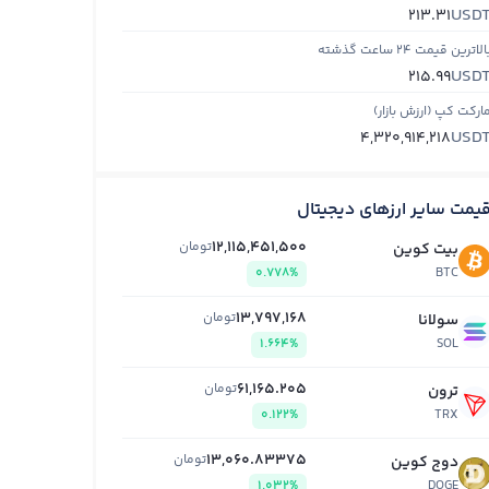
USD
213.31
الاترین قیمت ۲۴ ساعت گذشته
USD
215.99
ارکت کپ (ارزش بازار)
USD
4,320,914,218
یمت سایر ارزهای دیجیتال
12,115,451,500
تومان
بیت کوین
0.778%
BTC
13,797,168
تومان
سولانا
1.664%
SOL
61,165.205
تومان
ترون
0.122%
TRX
13,060.83375
تومان
دوج کوین
1.032%
DOGE