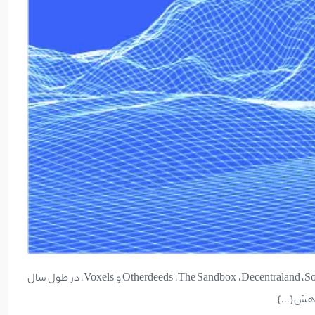
ضرر شدید خریداران زمین در متاورس باعث شد بسیاری از کاربران زمین‌های خود را بفروشند. زمین و دارایی‌های محبوبی در پروژه‌های متاورس مانند Otherdeeds ،The Sandbox ،Decentraland ،Somnium و Voxels، در طول سال