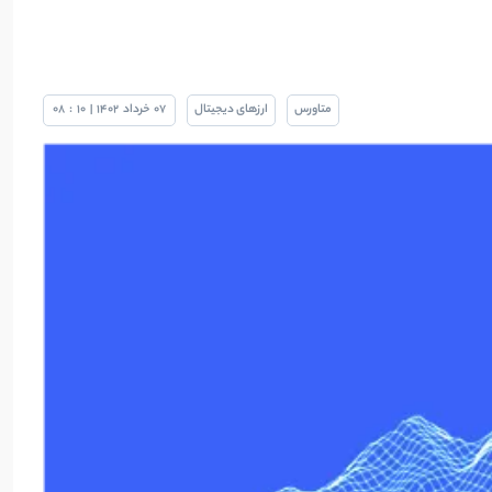
متاورس
ارزهای دیجیتال
07
خرداد
1402
|
10
:
08