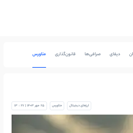
ن
دیفای
صرافی‌ها
قانون‌گذاری
متاورس
ارزهای دیجیتال
متاورس
25
مهر
1403
|
27
:
13