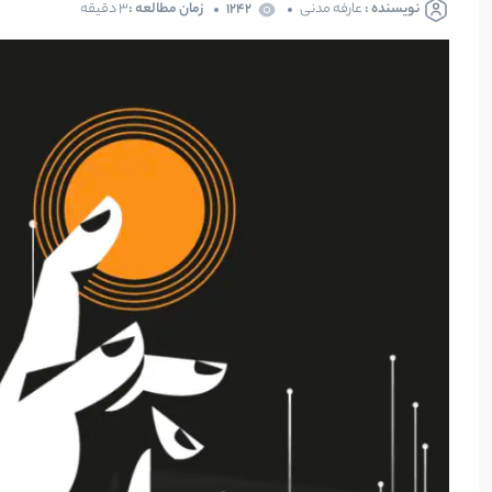
نویسنده :
عارفه مدنی
1242
زمان مطالعه :
۳ دقیقه