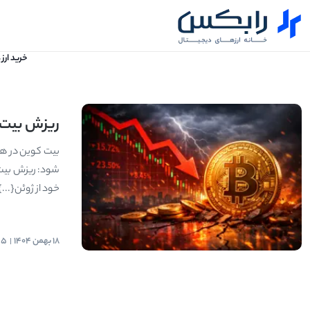
خرید ارز
ریزش بیت ک
بیت کوین در هف
خود از ژوئن{...}
18 بهمن 1404
55