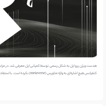
کنفرانس هیچ اشاره‌ای به واژه متاورس (metaverse) نکرده است. با استفاده از این هدست، کاربران قادرند به صورت همزمان با محیط مجازی تعامل کنند و در عین{...}