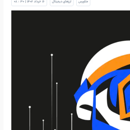
متاورس
ارزهای دیجیتال
16
خرداد
1402
|
30
:
08