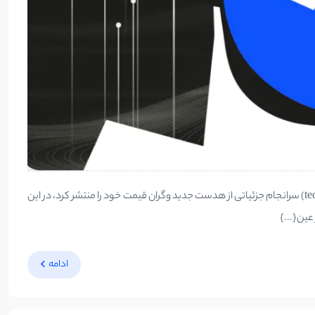
هدست ویژن پرو اپل به شکل رسمی توسط کمپانی اپل معرفی شد. در مراسم کنفرانس توسعه‌دهندگان جهانی (WWDC)، شرکت فناوری عظیم (tech giant) سرانجام جزئیاتی از هدست جدید وگران قیمت خود را منتشر کرد، در این
ادامه