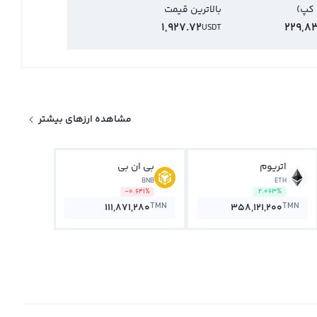
 کپ)
بالاترین قیمت
1,927.72
229,8
USDT
مشاهده ارزهای بیشتر
اتریوم
بی ان بی
BNB
ETH
-0.641%
2.063%
TMN
TMN
111,871,280
358,121,200