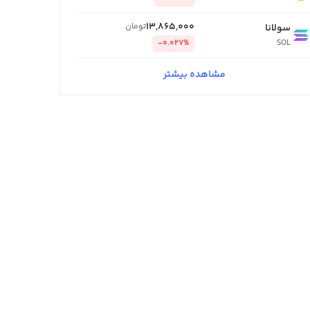
13,865,000
تومان
سولانا
-0.027%
SOL
مشاهده بیشتر