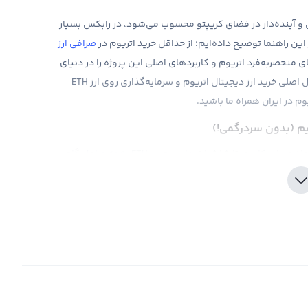
ن و آینده‌دار در فضای کریپتو محسوب می‌شود، در رابکس بسیار
این راهنما توضیح داده‌ایم؛ از حداقل خرید اتریوم در
صرافی ارز
ی منحصربه‌فرد اتریوم و کاربردهای اصلی این پروژه را در دنیای
امور مالی غیرمتمرکز بررسی خواهیم کرد؛ کاربردهایی که دلیل اصلی خرید ارز دیجیتال اتریوم و سرمایه‌گذاری روی ارز ETH
 در ایران همراه ما باشید.
نیم (بدون سردرگمی!)
خرید اتریوم در ایران با صرافی رابکس بسیار ساده است. از ایجاد حساب کاربری تا شارژ با تومان و خرید ETH، همه مراحل گام
آینده خوبی بسازد؟
 قرار دارد و به همین دلیل دومین ارز دیجیتال دنیای کریپتو است؛
 زیادی دنبال شود. بالاخره، این پروژه بخش مهمی از دنیای
سی
قیمت اتریوم امروز
نشان می‌دهد: ویژگی‌های کاربردی و
بنیادی این پلتفرم، در طول تقریبا ده سال گذشته، چه ضریب بازگشت سرمایه (ROI) چشم‌گیری برای سرمایه‌گذاران اولیه