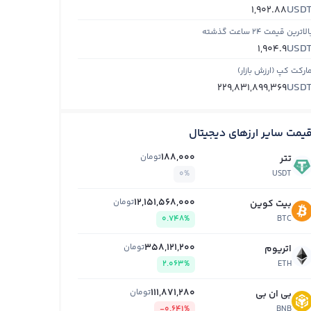
USD
1,902.88
الاترین قیمت ۲۴ ساعت گذشته
USD
1,904.9
ارکت کپ (ارزش بازار)
USD
229,831,899,369
یمت سایر ارزهای دیجیتال
188,000
تومان
تتر
0%
USDT
12,151,568,000
تومان
بیت کوین
0.748%
BTC
358,121,200
تومان
اتریوم
2.063%
ETH
111,871,280
تومان
بی ان بی
-0.641%
BNB