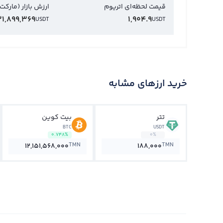
قیمت لحظه‌ای اتریوم
ارزش بازار (مارکت
31,899,369
1,904.9
USDT
USDT
خرید ارزهای مشابه
تتر
بیت کوین
BTC
USDT
0.748%
0%
TMN
TMN
12,151,568,000
188,000