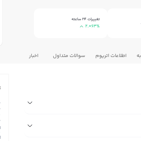
تغییرات ۲۴ ساعته
2.063%
ه
اطلاعات اتریوم
سوالات متداول
اخبار
ت
ق
T
ق
N
آ