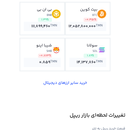
بیت کوین
بی ان بی
BNB
BTC
1.39%
-0.351%
TMN
TMN
111,899,460
12,052,800,000
سولانا
شیبا اینو
SHIB
SOL
-0.873%
1.89%
TMN
TMN
0.859
14,137,860
خرید سایر ارزهای دیجیتال
تغییرات لحظه‌ای بازار ریپل
قیمت خرید ریپل به تتر