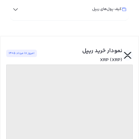
کیف پول‌های ریپل
نمودار خرید ریپل
امروز ١٨ مرداد ١٤٠٥
XRP (XRP)