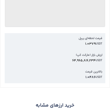
قیمت لحظه‌ای ریپل
1.0379
USDT
ارزش بازار (مارکت کپ)
64,965,816,234
USDT
بالاترین قیمت
1.0486
USDT
خرید ارزهای مشابه