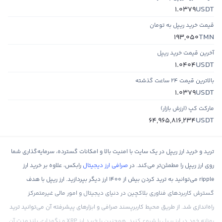
USDT
1.0379
قیمت خرید ریپل به تومان
TMN
193,050
آخرین قیمت خرید ریپل
USDT
1.0404
بالاترین قیمت ۲۴ ساعت گذشته
USDT
1.0379
مارکت کپ (ارزش بازار)
USDT
64,965,816,234
ترید و خرید ارز ریپل در یک سایت با امنیت بالا و امکانات گسترده، سرمایه‌گذاری شما
روی ارز ریپل را مطمئن‌تر می‌کند. در
صرافی ارز دیجیتال
رابکس، علاوه بر خرید ارز
ripple می‌توانید به ترید کردن بیش از 1400 ارز دیگر بپردازید. ارز ریپل با هدف
گسترش کاربردهای فناوری بلاکچین در دنیای دیجیتال و امور مالی غیرمتمرکز
راه‌اندازی شد. از طریق محیط کاربرپسند صرافی و ابزارهای پیشرفته آن می‌توانید ترید
روزانه خود در ارز ریپل را شروع کنید. همچنین با خرید ارز XRP و نگهداری بلندمدت آن