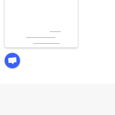
محیط کاربری ساده و در عین حال کامل، رابکس بهترین گزینه است.
قوانین خرید و فروش ارز ریپل در ایران
در چند سال گذشته، قوانین خرید و فروش ارز دیجیتال ریپل در ایران تغییرات زیادی
داشته است؛ این قوانین همچنان تحت تأثیر تصمیمات دولتی و نهادهای نظارتی
عوض می‌شوند. به طور کلی، خرید و فروش ریپل در ایران از نظر قانونی غیرمجاز
نیست. به این ترتیب، اگر کسی به خرید ارز ریپل بپردازد، صرفا مرتکب جرم نشده
است.