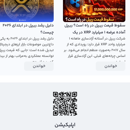
توسعه‌دهندگان و موسسات مالی امکان می‌دهد تا راهکارهای پرداخت و انتقال پول
را با امنیت بالا و سرعت زیاد پیاده‌سازی کنند.
یکی از دلایل اصلی محبوبیت خرید ریپل، کاربرد گسترده آن در شبکه‌های بین‌المللی و
سقوط قیمت ریپل در راه است؟ ریپل
دلیل رشد ریپل در ابتدای ۲۰۲۶
آماده عرضه ۱ میلیارد XRP در یک
چیست؟
تسهیل پرداخت‌های مرزی است. برخلاف بیت‌کوین که بیشتر به‌عنوان ذخیره ارزش
شرکت ریپل در آستانه آزادسازی ماهانه ۱
دلیل رشد ریپل در ابتدای ۲۰۲۶ به
هفته آینده
استفاده می‌شود، ریپل تمرکز خود را روی تراکنش‌های مالی و پرداخت‌های جهانی قرار
میلیارد واحد XRP قرار دارد؛ رویدادی که از
داغ‌ترین موضوعات بازار ارزهای دیجیتال
داده است.
سال ۲۰۱۷ به‌صورت منظم انجام می‌شود. بر
تبدیل شده است؛ جایی که قیمت ریپل
اساس چرخه‌های قبلی، این آزادسازی قرار
توانسته عملکردی به‌مراتب بهتر از بیت
همچنین ریپل می‌تواند برای کسب‌وکارها و سرمایه‌گذاران که می‌خواهند در سیستم
است در...
کوین و اتریوم...
خواندن
خواندن
پرداخت دیجیتال شرکت کنند، فرصت‌های جدیدی فراهم کند و خرید ریپل را به یک
گزینه جذاب تبدیل کند.
اپلیکیشن