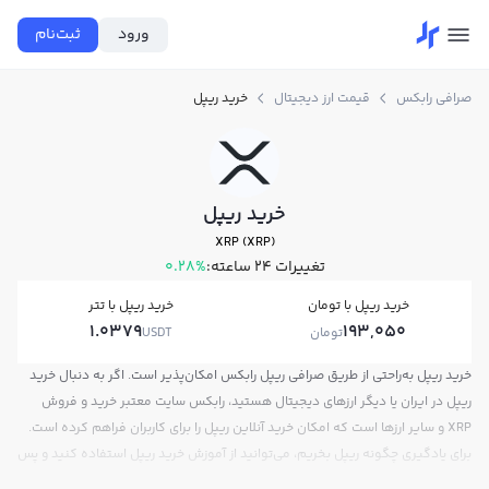
ورود
ثبت‌نام
صرافی رابکس
قیمت ارز دیجیتال
خرید ریپل
خرید ریپل
XRP (XRP)
تغییرات ۲۴ ساعته:
0.28%
خرید ریپل با تومان
خرید ریپل با تتر
1.0379
193,050
تومان
USDT
خرید ریپل به‌راحتی از طریق صرافی ریپل رابکس امکان‌پذیر است. اگر به دنبال خرید
ریپل در ایران یا دیگر ارزهای دیجیتال هستید، رابکس سایت معتبر خرید و فروش
XRP و سایر ارزها است که امکان خرید آنلاین ریپل را برای کاربران فراهم کرده است.
برای یادگیری چگونه ریپل بخریم، می‌توانید از آموزش خرید ریپل استفاده کنید و پس
از ثبت‌نام و احراز هویت، به خرید و فروش ریپل XRP بپردازید. در بازار رابکس، قیمت