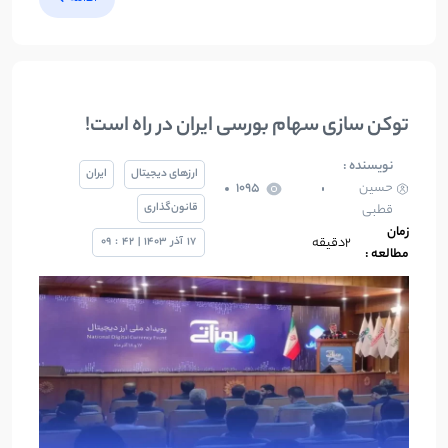
توکن سازی سهام بورسی ایران در راه است!
نویسنده :
ارزهای دیجیتال
ایران
حسین
1095
قانون‌گذاری
قطبی
زمان
2دقیقه
17
آذر
1403
|
42
:
09
مطالعه :