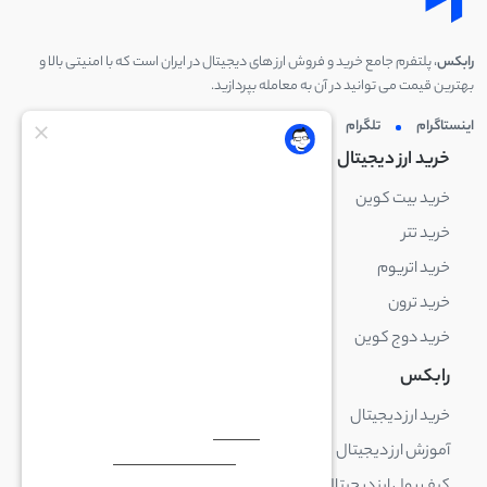
رابکس
، پلتفرم جامع خرید و فروش ارز های دیجیتال در ایران است که با امنیتی بالا و
بهترین قیمت می توانید در آن به معامله بپردازید.
اینستاگرام
تلگرام
توئیتر
لینکدین
خرید ارز دیجیتال
خرید ارز دیجیتال
خرید بیت کوین
خرید بایننس کوین
خرید تتر
خرید شیبا اینو
خرید اتریوم
خرید لایت کوین
خرید ترون
خرید ریپل
خرید دوج کوین
خرید بیت کوین کش
رابکس
آکادمی رابکس
خرید ارز دیجیتال
بلاک چین چیست
آموزش ارز دیجیتال
ارز دیجیتال چیست