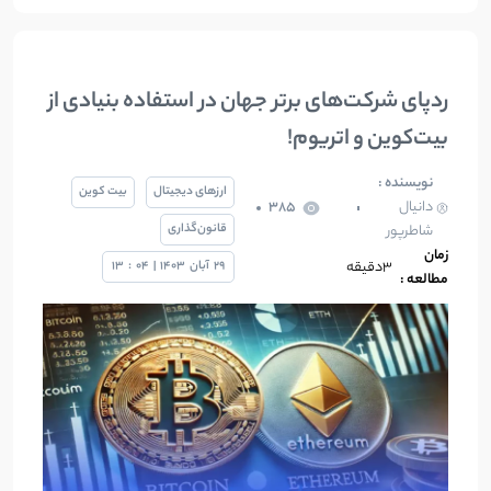
ردپای شرکت‌های برتر جهان در استفاده بنیادی از
بیت‌کوین و اتریوم!
نویسنده :
ارزهای دیجیتال
بیت کوین
دانیال
385
قانون‌گذاری
شاطرپور
زمان
3دقیقه
29
آبان
1403
|
04
:
13
مطالعه :