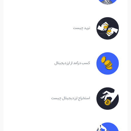
ترید چیست
کسب درآمد از ارز دیجیتال
استخراج ارز دیجیتال چیست