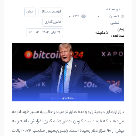
نویسنده :
ارزهای دیجیتال
جهان
حسین
739
قانون‌گذاری
قطبی
زمان
5دقیقه
26
آبان
1403
|
03
:
13
مطالعه :
بازار ارزهای دیجیتال و وعده های ترامپ در حالی به مسیر خود ادامه
می‌دهند که قیمت بیت کوین به‌طرز چشمگیری افزایش یافته و به
بیش از 90 هزار دلار رسیده است. رئیس‌جمهور منتخب 2024 ایالات