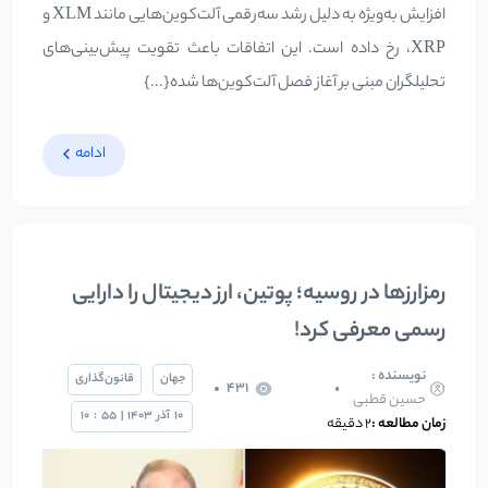
افزایش به‌ویژه به دلیل رشد سه‌رقمی آلت‌کوین‌هایی مانند XLM و
XRP، رخ داده است. این اتفاقات باعث تقویت پیش‌بینی‌های
تحلیلگران مبنی بر آغاز فصل آلت‌کوین‌ها شده{...}
ادامه
رمزارزها در روسیه؛ پوتین، ارز دیجیتال را دارایی
رسمی معرفی کرد!
نویسنده :
جهان
قانون‌گذاری
431
حسین قطبی
10
آذر
1403
|
55
:
10
زمان مطالعه :
2 دقیقه