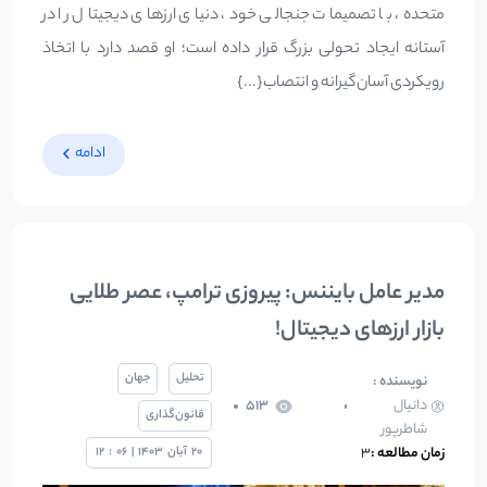
متحده، با تصمیمات جنجالی خود، دنیای ارزهای دیجیتال را در
آستانه ایجاد تحولی بزرگ قرار داده است؛ او قصد دارد با اتخاذ
رویکردی آسان‌گیرانه و انتصاب{...}
ادامه
مدیر عامل بایننس: پیروزی ترامپ، عصر طلایی
بازار ارزهای دیجیتال!
تحلیل
جهان
نویسنده :
دانیال
513
قانون‌گذاری
شاطرپور
زمان مطالعه :
3
20
آبان
1403
|
06
:
12