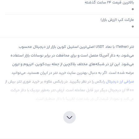
بالاترین قیمت ۲۴ ساعت گذشته
0
مارکت کپ (ارزش بازار)
0
تتر (Tether) با نماد USDT اصلی‌ترین استیبل کوین بازار ارز دیجیتال محسوب
می‌شود، به دلار آمریکا متصل است و برای محافظت در برابر نوسانات بازار استفاده
می‌شود. این ارز در شبکه‌های مختلف بلاکچین از جمله بیت‌کوین، اتریوم و ترون
عرضه شده است. اگر به دنبال بهترین سایت خرید تتر در ایران هستید، می‌توانید
صرافی ارز دیجیتال
رابکس را در نظر بگیرید. در رابکس علاوه بر خرید فوری تتر، بیش از
۱۴۰۰ ارز دیجیتال دیگر نیز قابل معامله است. ارزش تتر به‌طور نزدیک با دلار حرکت
می‌کند و نمودار قیمت آن در بلندمدت تقریباً با دلار منطبق است.
راهنمایی گام‌ به‌ گام از سرمایه‌گذاری و خرید usdt
برای سرمایه‌گذاری و خرید تتر، ابتدا باید یک صرافی معتبر ارز دیجیتال را انتخاب و در
آن ثبت‌نام کنید. پس از تکمیل مراحل احراز هویت، می‌توانید با واریز تومان یا ارز