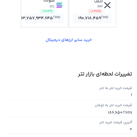
ریپل
سولانا
SOL
XRP
1.403%
-1.418%
TMN
TMN
13,757,934.645
190,718.459
خرید سایر ارزهای دیجیتال
تغییرات لحظه‌ای بازار تتر
قیمت خرید تتر به تتر
1
قیمت خرید تتر به تومان
TMN
186,650
آخرین قیمت خرید تتر
0