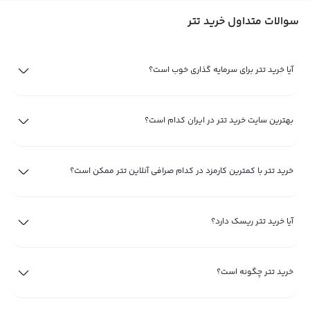
دیجیتال، اقدام به خرید تتر کنید. نگهداری تتر در کیف پول امن و مدیریت درست
سوالات متداول خرید تتر
سرمایه، از نکات مهم برای کاهش ریسک و استفاده بهینه از این استیبل‌کوین است.
تتر چیست و چگونه بخریم؟
آیا خرید تتر برای سرمایه گذاری خوب است؟
تتر (USDT) یک استیبل‌کوین است که ارزش آن همواره نزدیک به یک دلار آمریکا حفظ
می‌شود و به‌عنوان ابزاری برای حفظ ارزش دارایی شناخته می‌شود. برای خرید تتر،
کافی است از طریق یک صرافی آنلاین معتبر، مقدار مورد نظر خود را با تومان یا سایر
بهترین سایت خرید تتر در ایران کدام است؟
ارزهای دیجیتال خریداری کرده و به کیف پول شخصی منتقل کنید.
دلایل خرید تتر برای حفظ ارزش سرمایه و انجام معاملات
خرید تتر با کمترین کارمزد در کدام صرافی آنلاین تتر ممکن است؟
یکی از مهم‌ترین دلایل خرید تتر، کاهش نوسانات سرمایه در بازار پرریسک ارزهای
دیجیتال است. تتر امکان ورود و خروج سریع از معاملات را فراهم می‌کند و به
آیا خرید تتر ریسک دارد؟
معامله‌گران کمک می‌کند تا بدون نیاز به تبدیل دارایی به پول نقد، سرمایه خود را
مدیریت کنند. همچنین تتر نقدشوندگی بالایی دارد و در اکثر صرافی‌های معتبر
پشتیبانی می‌شود.
خرید تتر چگونه است؟
خرید تتر ارزان، بهترین روش سرمایه‌گذاری در دلار برای ایرانیان!