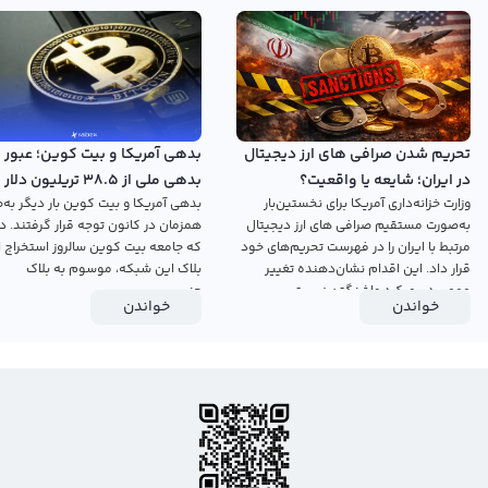
نمودار بیش از 1400 رمزارز محبوب دنیای ارزهای دیجیتال را ارائه می‌دهد.
با توجه به این موارد، اگر به دنبال یک سایت تتر معتبر با هدف انتخاب بهترین
صرافی برای خرید تتر ارزان هستید، رابکس می‌تواند خدمات حرفه‌ای در این زمینه در
اختیار شما قرار دهد!
تحریم شدن صرافی های ارز دیجیتال
بدهی آمریکا و بیت کوین؛ عبور
فروش و خرید تتر از صرافی با مدل‌های مختلف سفارش‌گذاری
در ایران؛ شایعه یا واقعیت؟
بدهی ملی از ۳۸.۵ تریلیون دلار
وزارت خزانه‌داری آمریکا برای نخستین‌بار
بدهی آمریکا و بیت کوین بار دیگر به‌ط
همزمان با روز جنسیس
خرید ارز تتر در پنل حرفه‌ای بهترین صرافی تتر از طریق انواع مختلف سفارش‌گذاری
به‌صورت مستقیم صرافی های ارز دیجیتال
همزمان در کانون توجه قرار گرفتند. در
پیشرفته فراهم است:
مرتبط با ایران را در فهرست تحریم‌های خود
که جامعه بیت کوین سالروز استخراج ا
۱. سفارش بازار (Market): خرید ارز تتر با بهترین قیمت فعلی بازار
قرار داد. این اقدام نشان‌دهنده تغییر
بلاک این شبکه، موسوم به بلاک
مهمی در رویکرد واشنگتن نسبت...
جنسیس...
خواندن
خواندن
۲. سفارش محدود (Limit): خرید ارز tether با قیمت دلخواه در آینده
۳. سفارش حد ضرر (Stop Limit): شامل دو سفارش، یک سفارش محدود و یک
سفارش با قیمت توقف. (به عبارت دیگر، اگر قیمت ارز تتر به سطح از پیش
تعین‌شده‌ای توسط تریدر رسید، سفارش محدود او در بازار ثبت می‌شود.)
۴. سفارش OCO: در این نوع سفارش‌گذاری، تریدر دو سفارش دلخواه برای خرید ارز تتر