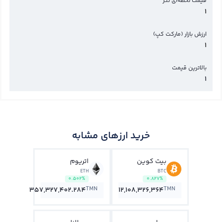
قیمت لحظه‌ای تتر
1
ارزش بازار (مارکت کپ)
1
بالاترین قیمت
1
خرید ارزهای مشابه
بیت کوین
اتریوم
ETH
BTC
0.502%
0.827%
TMN
TMN
357,327,402.284
12,108,326,364