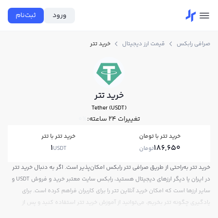
ورود
ثبت‌نام
صرافی رابکس
قیمت ارز دیجیتال
خرید تتر
خرید تتر
Tether (USDT)
تغییرات ۲۴ ساعته:
0%
خرید تتر با تومان
خرید تتر با تتر
1
186,650
تومان
USDT
خرید تتر به‌راحتی از طریق صرافی تتر رابکس امکان‌پذیر است. اگر به دنبال خرید تتر
در ایران یا دیگر ارزهای دیجیتال هستید، رابکس سایت معتبر خرید و فروش USDT و
سایر ارزها است که امکان خرید آنلاین تتر را برای کاربران فراهم کرده است. برای
یادگیری چگونه تتر بخریم، می‌توانید از آموزش خرید تتر استفاده کنید و پس از
ثبت‌نام و احراز هویت، به خرید و فروش تتر USDT بپردازید. در بازار رابکس، قیمت