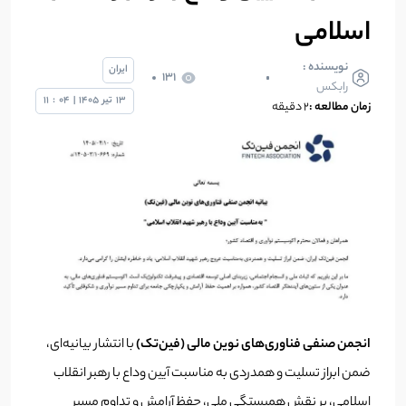
اسلامی
نویسنده :
ایران
131
رابکس
13
تیر
1405
|
04
:
11
زمان مطالعه :
۲ دقیقه
انجمن صنفی فناوری‌های نوین مالی (فین‌تک)
با انتشار بیانیه‌ای،
ضمن ابراز تسلیت و همدردی به مناسبت آیین وداع با رهبر انقلاب
اسلامی، بر نقش همبستگی ملی، حفظ آرامش و تداوم مسیر