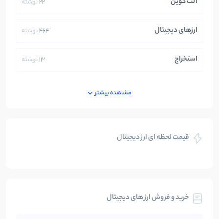
آلت کوین
22
نوشته
ارزهای دیجیتال
464
نوشته
استخراج
13
نوشته
ایران
250
نوشته
مشاهده بیشتر
بازی های کریپتویی
5
نوشته
قیمت لحظه ای ارز دیجیتال
بلاکچین
112
نوشته
بیت کوین
104
نوشته
خرید و فروش ارز های دیجیتال
تحلیل
86
نوشته