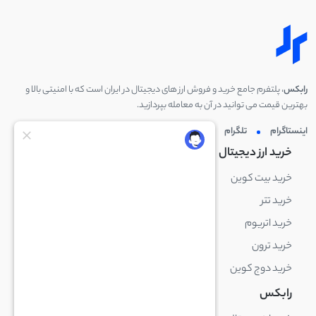
رابکس
، پلتفرم جامع خرید و فروش ارز های دیجیتال در ایران است که با امنیتی بالا و
بهترین قیمت می توانید در آن به معامله بپردازید.
اینستاگرام
تلگرام
توئیتر
لینکدین
خرید ارز دیجیتال
خرید ارز دیجیتال
خرید بیت کوین
خرید بایننس کوین
خرید تتر
خرید شیبا اینو
خرید اتریوم
خرید لایت کوین
خرید ترون
خرید ریپل
خرید دوج کوین
خرید بیت کوین کش
رابکس
آکادمی رابکس