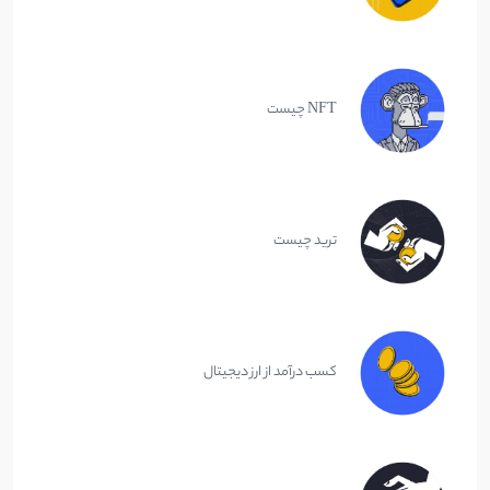
NFT چیست
ترید چیست
کسب درآمد از ارز دیجیتال