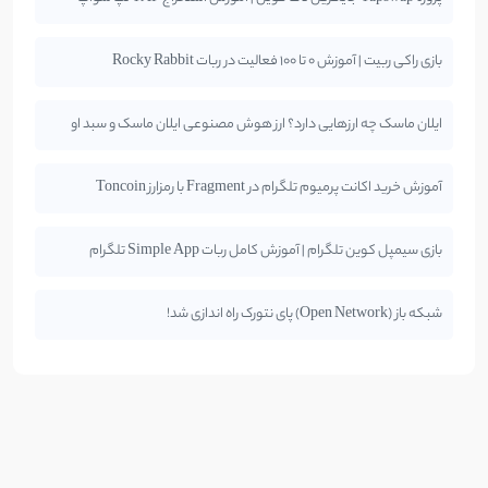
بازی راکی ربیت | آموزش 0 تا 100 فعالیت در ربات Rocky Rabbit
ایلان ماسک چه ارزهایی دارد؟ ارز هوش مصنوعی ایلان ماسک و سبد او
آموزش خرید اکانت پرمیوم تلگرام در Fragment با رمزارز Toncoin
بازی سیمپل کوین تلگرام | آموزش کامل ربات Simple App تلگرام
شبکه باز (Open Network) پای نتورک راه اندازی شد!