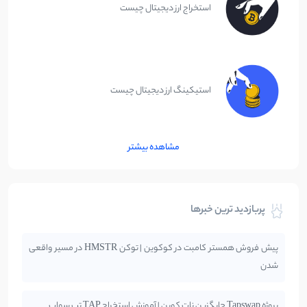
استخراج ارز دیجیتال چیست
استیکینگ ارز دیجیتال چیست
مشاهده بیشتر
پربازدید ترین خبرها
پیش فروش همستر کامبت در کوکوین | توکن HMSTR در مسیر واقعی
شدن
پروژه Tapswap جایگزین نات کوین | آموزش استخراج TAP تپ سواپ