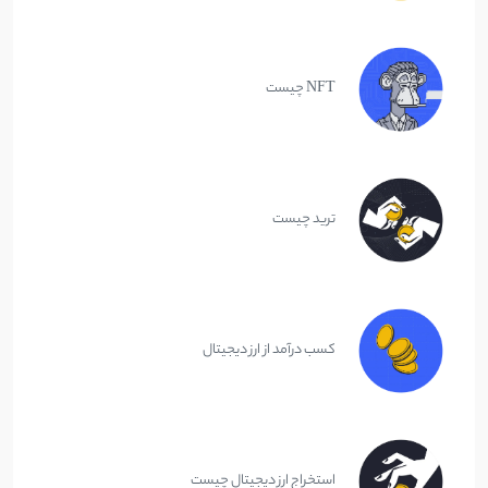
NFT چیست
ترید چیست
کسب درآمد از ارز دیجیتال
استخراج ارز دیجیتال چیست