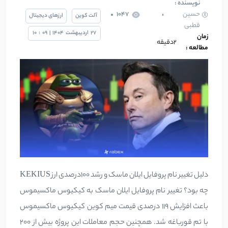
نویسنده :
حسین
1047
آلت کوین
ارزهای دیجیتال
قطبی
27
اردیبهشت
1404
|
09
:
10
زمان
۲دقیقه
مطالعه :
دلیل تغییر نام پروفایل ایلان ماسک و رشد 100درصدی ارز KEKIUS
چه بود؟ تغییر نام پروفایل ایلان ماسک به کیکیوس ماکسیموس
باعث افزایش ۱۱۹ درصدی قیمت میم کوین کیکیوس ماکسیموس
با تم قورباغه شد. همچنین حجم معاملات این پروژه بیش از 200