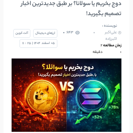
دوج بخریم یا سولانا؟ بر طبق جدیدترین اخبار
تصمیم بگیرید!
نویسنده :
علی‌اکبر
643
ارزهای دیجیتال
آلت کوین
اکبرزاده
05
اسفند
1404
|
25
:
11
زمان مطالعه
2
:
دقیقه