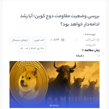
بررسی وضعیت مقاومت دوج کوین؛ آیا رشد
ادامه‌دار خواهد بود؟
نویسنده :
علی‌اکبر
574
آلت کوین
ارزهای دیجیتال
اکبرزاده
30
تیر
1404
|
08
:
07
زمان مطالعه
3
:
دقیقه