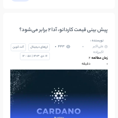
پیش‌ بینی قیمت کاردانو، آدا 2 برابر می‌شود؟
نویسنده :
علی‌اکبر
443
ارزهای دیجیتال
آلت کوین
اکبرزاده
16
دی
1403
|
58
:
12
زمان مطالعه
2
:
دقیقه