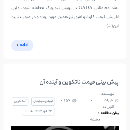
نماد معاملاتی GADA در بورس نیویورک معامله شود. دلیل
افزایش قیمت کاردانو امروز نیز همین مورد بوده و در صورت تایید
این{...}
ادامه
پیش بینی قیمت ناتکوین و آینده آن
نویسنده :
علی‌اکبر
657
ارزهای دیجیتال
آلت کوین
اکبرزاده
23
دی
1403
|
15
:
11
زمان مطالعه
4
:
دقیقه