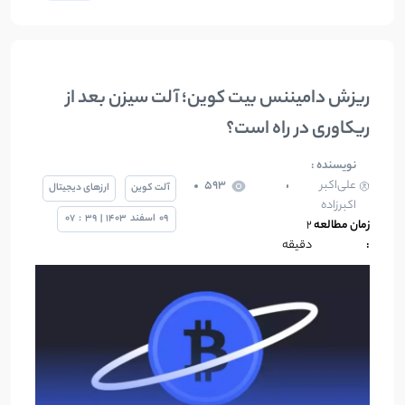
ریزش دامیننس بیت کوین؛ آلت سیزن بعد از
ریکاوری در راه است؟
نویسنده :
علی‌اکبر
593
آلت کوین
ارزهای دیجیتال
اکبرزاده
09
اسفند
1403
|
39
:
07
زمان مطالعه
2
:
دقیقه