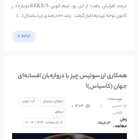
درصد افزایش یافت؛ از این رو، میم کوین KEKIUS دوباره در
کانون توجه تریدرها قرار گرفت. رشد 100 درصدی ارز دیجیتال{...}
ادامه
همکاری ارز سوئیس چیز با دروازه‌بان افسانه‌ای
جهان (کاسیاس)!
نویسنده :
ارزهای دیجیتال
آلت کوین
حسین
1483
دیفای
قطبی
زمان
3دقیقه
21
اردیبهشت
1404
|
02
:
11
مطالعه :