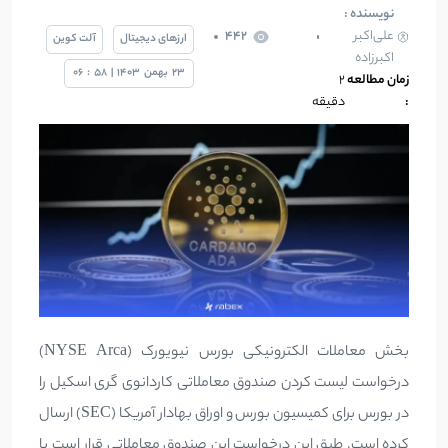
نویسنده :
علی‌اکبر
442
ارزهای دیجیتال
آلت کوین
اکبرزاده
23
بهمن
1403
|
58
:
06
زمان مطالعه
2
:
دقیقه
بخش معاملات الکترونیکی بورس نیویورک (NYSE Arca)
درخواست لیست کردن صندوق معاملاتی کاردانوی گری اسکیل را
در بورس برای کمیسیون بورس و اوراق بهادار آمریکا (SEC) ارسال
کرده است. طبق این درخواست این صندوق معاملاتی قرار است با