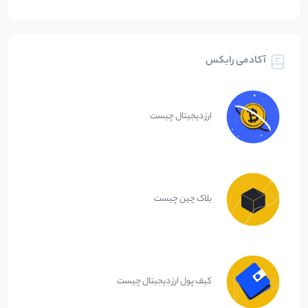
آکادمی رابکس
ارز دیجیتال چیست
بلاک چین چیست
کیف پول ارز دیجیتال چیست