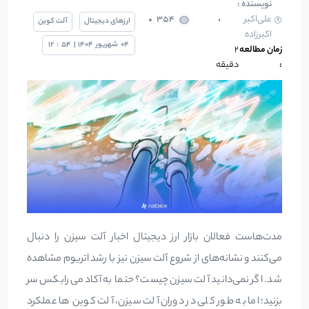
نویسنده :
علی‌اکبر
354
ارزهای دیجیتال
آلت کوین
اکبرزاده
04
شهریور
1404
|
54
:
12
زمان مطالعه
2
:
دقیقه
مدت‌هاست فعالان بازار ارز دیجیتال اخبار آلت سیزن را دنبال
می‌کنند و نشانه‌های از شروع آلت سیزن نیز با رشد اتریوم مشاهده
شد. اگر نمی‌دانید آلت سیزن چیست؟ حتما به آکادمی رابکس سر
بزنید؛ اما به طور کلی در دوران آلت سیزن، آلت کوین ‌ها عملکرد