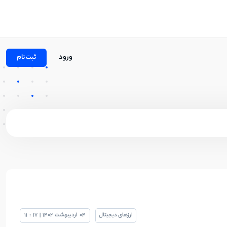
ورود
ثبت نام
ارزهای دیجیتال
04
اردیبهشت
1402
|
17
:
11