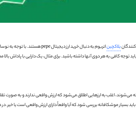
بلاکچین
اتربوم به دنبال خرید ارز دیجیتال pepe هستند. با توجه به نوسانات در قیمت ارز دیجیتال pepe به ریسک این ارز توجه لازم را داشته باشید
 توجه کافی به هر دوی آنها داشته باشید. برای مثال، یک دارایی با پاداش بالا 
ین نام به یک ارز دیجیتال مرتبط با شت کوین Pepe اشاره دارد، باید بسیار موشکافانه بررسی شود که آیا واقعاً دارا