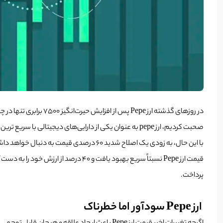
در روز‌های گذشته ارز Pepe پس از افزایش حیرت‌انگیز 7500 برابری تنها در چند روز، توجه جامعه کریپتوکارنسی را به خود جلب کرده است. در خبر‌های قبلی رابکس هم در مورد
صحبت کردیم، ارز pepe به عنوان یکی از دارایی‌های دیجیتالی با سریع ترین رشد در سطح جهان تبدیل شده است. برای
قیمت ارز Pepe نسبتاً سریع بهبود یاف
پرداخت.
ارز Pepe سودآور اما خطرناک