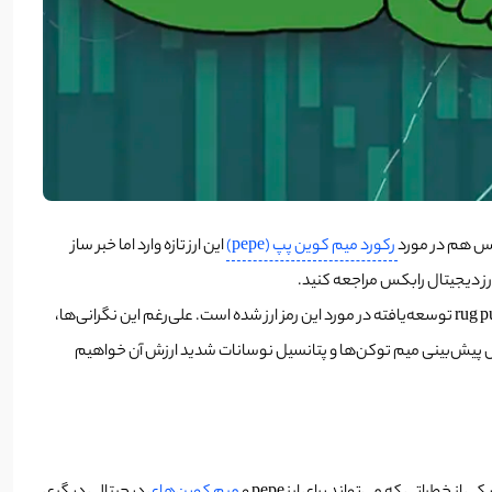
رکورد میم کوین پپ (pepe)
این ارز تازه وارد اما خبر ساز
رز دیجیتال رابکس مراجعه کنید.
با این حال، به زودی یک اصلاح شدید 60 درصدی قیمت به دنبال خواهد داشت که باعث ایجاد وحشت در بین سرمایه‌گذاران و دامن زدن به شایعات در مورد rug pull توسعه‌یافته در مورد این رمز ارز شده است. علی‌رغم این نگرانی‌ها،
اران و ماهیت غیرقابل پیش‌بینی میم توکن‌ها و پتانسیل نوسانات شدید ارزش آن خواهیم