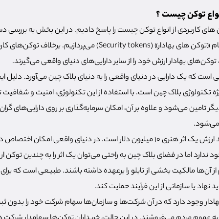
نواع توکن چیست ؟
ی کاربردی از انواع توکن چیست را پاسخ دادیم. در این بخش به بررسی دس
توکن‌های ارز دیجیتال با نام «توکن ‌های بهادار» (Security tokens) می‌پردا
توکن‌های بهادار ارزش خود را از سایر دارایی‌های دنیای واقعی می‌گیرند.
ی است که یک دارایی در دنیای واقعی را به دنیای بلاک چین می‌آورد. دلیل ایج
ژه تکنولوژی بلاک چین است. با استفاده از این تکنولوژی، امنیت و شفافیت ت
یگر تامین می‌شود و علاوه بر آن، امکان سرمایه‌گذاری بر روی دارایی‌های گر
 می‌شود.
به عنوان مثال، فرض کنید ارزش یک اثر هنری 10 میلیون دلار است. در دنیای واقعی امک
جود ندارد اما در فضای بلاک چین به راحتی می‌توان یک اثر را به چندین توکن ا
م از آن‌ها مالکیت بخشی از تابلو را برعهده داشته باشند. طبیعی است که برای
 نهاد یا سازمانی از این فرآیند حمایت کند.
هادار وجود دارد که در آن شرکت‌ها و سازمان‌ها سهام شرکت خود را بدون 
ه عموم مردم می‌فروشند. در این حالت، خریداران توکن‌ها سهامدار شرکت