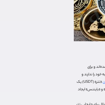
ده‌اند و برای
خود را ندارند و
ن
«تتر» (USDT) یک
 و «بایننس» ایجاد
ال برای جابجایی تتر