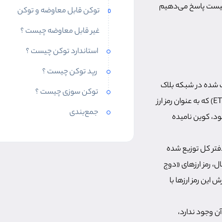
 چیست پاسخ می‌دهیم
توکن قابل معاوضه و توکن
غیر قابل معاوضه چیست ؟
استاندارد توکن چیست ؟
رپد توکن چیست ؟
یف شده در شبکه بلاک
توکن سوزی چیست ؟
چین گفته می‌شود. بنابراین، هر رمزاری مانند «بیت کوین» (BTC)، «لایت کوین» (LTC) و «اتریوم» (ETH) که به عنوان رمز ارز
جمع‌بندی
ود، کوین نامیده
فتر کل توزیع شده
، رمز ارزهای «دوج
ا ارزش این رمز ارزها با
ن وجود ندارد،