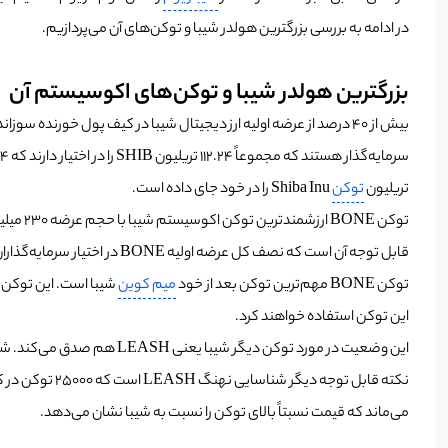
در ادامه به بررسی بزرگترین هولدر شیبا و توکن‌های آن می‌پردازیم.
بزرگترین هولدر شیبا و توکن‌های اکوسیستم آن
بیش از 40 درصد از عرضه اولیه ارز دیجیتال شیبا در کیف پول خورنده سوزانده شده است و 46.7 درصد از حجم توکن باقی مانده در گردش بین 15 نهنگ، از جمله صرافی‌های متمرکز مانند بایننس ذخیره شده است.
سرمایه‌گذار هستند که مجموعاً 112.24 تریلیون SHIB را در اختیار دارند که 20.4 درصد
تریلیون
توکن
Shiba Inu را در خود جای داده است.
قابل توجه آن است که نصف کل عرضه اولیه BONE در اختیار سرمایه‌گذاران خرد باقی می‌ماند که در واقع این حجم دوبرابر شیبا است.
توکن BONE مهم‌ترین توکن بعد از خود
میم کوین
شیبا است. این توکن د
این توکن استفاده خواهند کرد.
این وضعیت در مورد توکن دیگر شیبا یعنی LEASH هم صدق می‌کند.
می‌ماند که قیمت نسبتاً بالای توکن را نسبت به شیبا نشان می‌دهد.