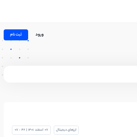
ورود
ثبت نام
ارزهای دیجیتال
07
اسفند
1401
|
42
:
07