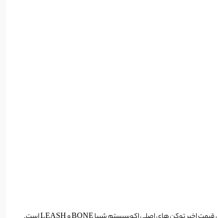
هولدر شیبا و ذینفع اصلی افزایش قیمت اخیر توکن های اصلی اکوسیستم شیبا BONE و LEASH است.