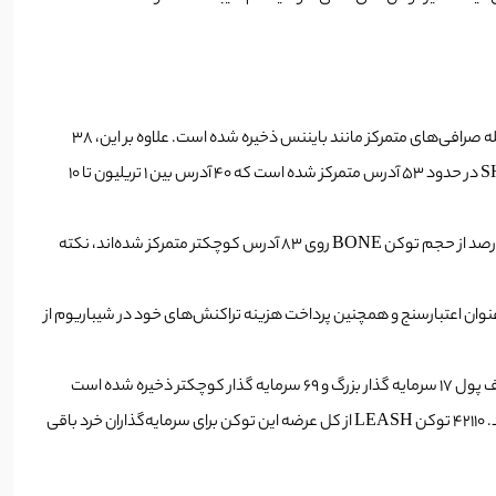
علاوه بر این، 38
67.62 درصد از عرضه فعلی SHIB در حدود 53 آدرس متمرکز شده است که 40 آدرس بین 1 تریلیون تا 10
توکن BONE ارزشمندترین توکن اکوسیستم شیبا با حجم عرضه 230 میلیون توکن است، ۳۳.۹۸ درصد از کل توکن BONE روی شش آدرس بزرگ و ۲۱.۰۴ درصد از حجم توکن BONE روی ۸۳ آدرس کوچکتر متمرکز شده‌اند، نکته
 عنوان اعتبارسنج و همچنین پرداخت هزینه تراکنش‌های خود در شیباریوم از
شصت و پنج ممیز شش دهم درصد (65.6 درصد) از عرضه کل توکن LEASH در کیف پول 17 سرمایه گذار بزرگ و 69 سرمایه گذار کوچکتر ذخیره شده است
نکته قابل توجه دیگر شناسایی نهنگ LEASH است که ۲۵۰۰۰ توکن در کیف پول خود دارد و حدود ۲۰ درصد از کل عرضه توکن LEASH را تشکیل می‌دهد. 42110 توکن LEASH از کل عرضه این توکن برای سرمایه‌گذاران خرد باقی