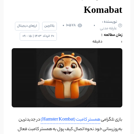
Komabat
نویسنده :
10578
بلاکچین
ارزهای دیجیتال
عارفه مدنی
زمان مطالعه
1
20
خرداد
1403
|
15
:
09
:
دقیقه
بازی تلگرامی
همستر کامبت (Hamster Kombat)
در جدیدترین
به‌روزرسانی خود نحوه اتصال کیف پول به همستر کامبت فعال