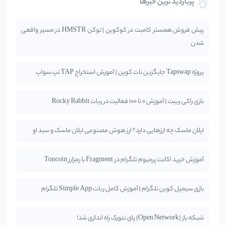
پربازدید ترین خبرها
پیش فروش همستر کامبت در کوکوین | توکن HMSTR در مسیر واقعی
شدن
پروژه Tapswap جایگزین نات کوین | آموزش استخراج TAP تپ سواپ
بازی راکی ربیت | آموزش 0 تا 100 فعالیت در ربات Rocky Rabbit
ایلان ماسک چه ارزهایی دارد؟ ارز هوش مصنوعی ایلان ماسک و سبد او
آموزش خرید اکانت پرمیوم تلگرام در Fragment با رمزارز Toncoin
بازی سیمپل کوین تلگرام | آموزش کامل ربات Simple App تلگرام
شبکه باز (Open Network) پای نتورک راه اندازی شد!