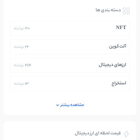
دسته بندی ها
NFT
30
نوشته
آلت کوین
22
نوشته
ارزهای دیجیتال
464
نوشته
استخراج
13
نوشته
ایران
250
نوشته
مشاهده بیشتر
بازی های کریپتویی
5
نوشته
قیمت لحظه ای ارز دیجیتال
بلاکچین
112
نوشته