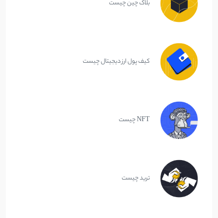
بلاک چین چیست
کیف پول ارز دیجیتال چیست
NFT چیست
ترید چیست