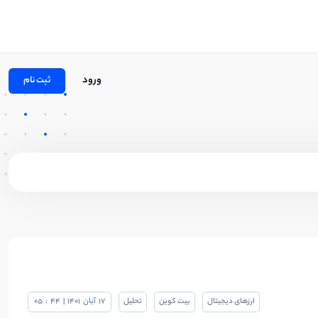
ورود
ثبت نام
ارزهای دیجیتال
بیت کوین
تحلیل
17
آبان
1401
|
44
:
05