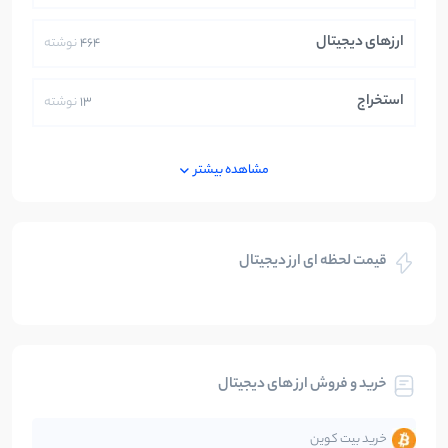
ارزهای دیجیتال
464
نوشته
استخراج
13
نوشته
ایران
250
نوشته
مشاهده بیشتر
بازی های کریپتویی
5
نوشته
قیمت لحظه ای ارز دیجیتال
بلاکچین
112
نوشته
بیت کوین
104
نوشته
خرید و فروش ارز های دیجیتال
تحلیل
86
نوشته
خرید بیت کوین