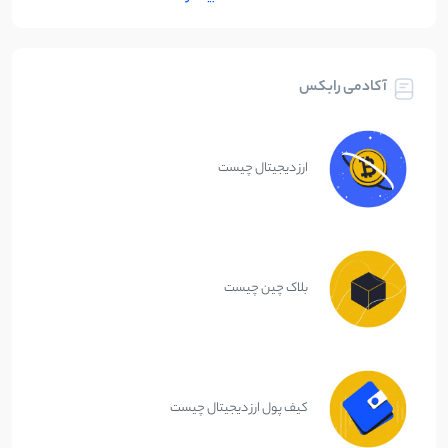
آکادمی رابکس
ارز دیجیتال چیست
بلاک چین چیست
کیف پول ارز دیجیتال چیست