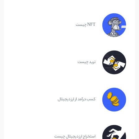
NFT چیست
ترید چیست
کسب درآمد از ارز دیجیتال
استخراج ارز دیجیتال چیست