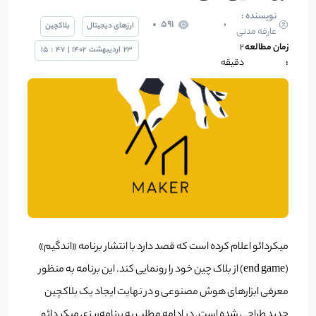
نویسنده :
591
ارزهای دیجیتال
بلاکچین
عارفه مدنی
زمان مطالعه
۲
23
اردیبهشت
1402
|
47
:
15
:
دقیقه
میکردائو اعلام کرده است که قصد دارد با انتشار برنامه «اندگیم»
(end game) از بلاک چین خود را رونمایی کند. این برنامه به منظور
معرفی ابزارهای هوش مصنوعی و در نهایت ایجاد یک بلاکچین
جدید طراحی شده است. در ادامه مطلب به برنامه‌ریزی میکر دائو