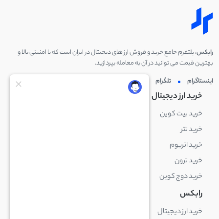
رابکس
، پلتفرم جامع خرید و فروش ارز های دیجیتال در ایران است که با امنیتی بالا و
بهترین قیمت می توانید در آن به معامله بپردازید.
اینستاگرام
تلگرام
توئیتر
لینکدین
خرید ارز دیجیتال
خرید ارز دیجیتال
خرید بیت کوین
خرید بایننس کوین
خرید تتر
خرید شیبا اینو
خرید اتریوم
خرید لایت کوین
خرید ترون
خرید ریپل
خرید دوج کوین
خرید بیت کوین کش
رابکس
آکادمی رابکس
خرید ارز دیجیتال
بلاک چین چیست