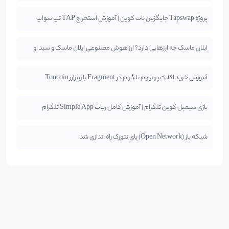
پروژه Tapswap جایگزین نات کوین | آموزش استخراج TAP تپ سواپ
ایلان ماسک چه ارزهایی دارد؟ ارز هوش مصنوعی ایلان ماسک و سبد او
آموزش خرید اکانت پرمیوم تلگرام در Fragment با رمزارز Toncoin
بازی سیمپل کوین تلگرام | آموزش کامل ربات Simple App تلگرام
شبکه باز (Open Network) پای نتورک راه اندازی شد!