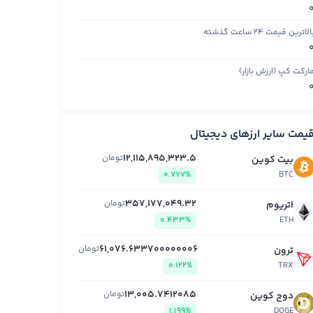
الاترین قیمت ۲۴ ساعت گذشته
ارکت کپ (ارزش بازار)
یمت سایر ارزهای دیجیتال
12,115,895,323.5
تومان
بیت کوین
0.777%
BTC
357,177,049.32
تومان
اتریوم
0.433%
ETH
61,076.633700000006
تومان
ترون
0.122%
TRX
13,005.7412085
تومان
دوج کوین
1.199%
DOGE