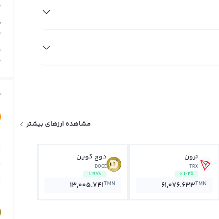
0
ب
0
م
0
ق
مشاهده ارزهای بیشتر
ترون
دوج کوین
DOGE
TRX
1.199%
0.122%
TMN
TMN
13,005.741
61,076.633