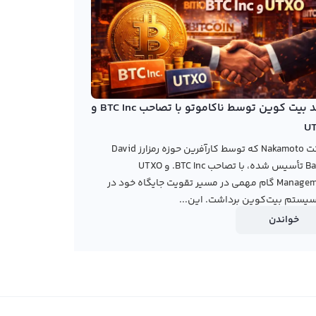
خرید بیت کوین توسط ناکاموتو با تصاحب BTC Inc و
U
شرکت Nakamoto که توسط کارآفرین حوزه رمزارز David
Bailey تأسیس شده، با تصاحب BTC Inc. و UTXO
Management گام مهمی در مسیر تقویت جایگاه خود در
یستم بیت‌کوین برداشت. این...
خواندن