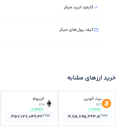
کارمزد خرید میکر
کیف پول‌های میکر
خرید ارزهای مشابه
بیت کوین
اتریوم
ETH
BTC
0.433%
0.777%
TMN
TMN
357,177,049.32
12,115,895,323.5