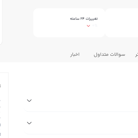
تغییرات ۲۴ ساعته
0%
ر
سوالات متداول
اخبار
ت
ق
0
ق
N
آ