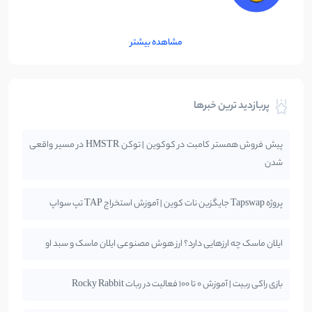
مشاهده بیشتر
پربازدید ترین خبرها
پیش فروش همستر کامبت در کوکوین | توکن HMSTR در مسیر واقعی
شدن
پروژه Tapswap جایگزین نات کوین | آموزش استخراج TAP تپ سواپ
ایلان ماسک چه ارزهایی دارد؟ ارز هوش مصنوعی ایلان ماسک و سبد او
بازی راکی ربیت | آموزش 0 تا 100 فعالیت در ربات Rocky Rabbit