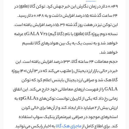
0.049 دلار در زمان نگارش این خبر جهش کرد.
توکن گالا (gala) در
24 ساعت گذشته 15 درصد افزایش داشت و به 0.048 دلار رسید.
این توکن نیز در هفت روز گذشته 15.36 درصد افزایش یافته است.
نسخه دوم پروژه
گالا (gala) با نام (گالا گیم) «
GALA V2» عرضه
خواهد شد و به نسبت یک به یک بین هولدرهای گالا تقسیم
خواهد شد.
حجم معاملات 24 ساعته گالا، 133 درصد افزایش یافته است. این
خبر در حالی بازار ارز دیحیتال را ملتهب می‌کند که در ۱۳ آیان ۱۴۰۱ پروژه
گالا هک شد و صرافی ارز دیجیتال بایننس اعلام کرد که توکن
GALA را از فهرست ارزهای معاملاتی خود خارج می‌کند. این اتفاق
زمانی رخ داد که یکی از کاربران توانست توکن‌های «pGALA» به
ارزش بیش از 2 میلیارد دلار ایجاد کند و از آن‌ها برای خالی کردن
استخرهای موجود در صرافی غیرمتمرکز پنکیک سواپ استفاده
کند. برای اطلاع کامل از
ماجرای هک گالا
به اخبار رابکس می‌توانید