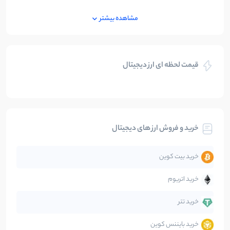
ایران
250
نوشته
مشاهده بیشتر
بازی های کریپتویی
5
نوشته
قیمت لحظه ای ارز دیجیتال
بلاکچین
112
نوشته
بیت کوین
104
نوشته
خرید و فروش ارز های دیجیتال
تحلیل
86
نوشته
خرید بیت کوین
جهان
99
نوشته
خرید اتریوم
دیفای
14
نوشته
خرید تتر
خرید بایننس کوین
صرافی‌ها
38
نوشته