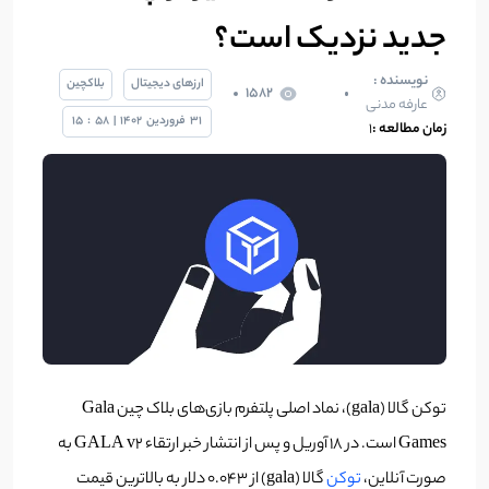
جدید نزدیک است؟
نویسنده :
ارزهای دیجیتال
بلاکچین
1582
عارفه مدنی
31
فروردین
1402
|
58
:
15
زمان مطالعه :
1
توکن گالا (gala)، نماد اصلی پلتفرم بازی‌های بلاک چین Gala
Games است. در 18 آوریل و پس از انتشار خبر ارتقاء GALA v2 به
صورت آنلاین،
توکن
گالا (gala) از 0.043 دلار به بالاترین قیمت