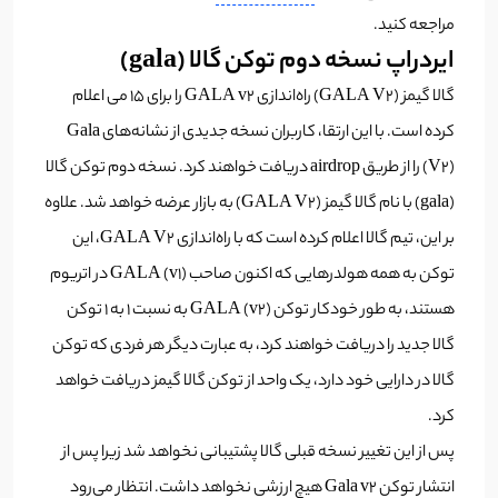
مراجعه کنید.
ایردراپ نسخه دوم توکن گالا (gala)
گالا گیمز (GALA V2) راه‌اندازی GALA v2 را برای ۱۵ می اعلام
کرده است. با این ارتقا، کاربران نسخه جدیدی از نشانه‌های Gala
(V2) را از طریق airdrop دریافت خواهند کرد.
نسخه دوم توکن گالا
(gala) با نام گالا گیمز (GALA V2) به بازار عرضه خواهد شد. علاوه
بر این، تیم گالا اعلام کرده است که با راه‌اندازی GALA V2، این
توکن به همه هولدرهایی که اکنون صاحب GALA (v1) در اتریوم
هستند، به طور خودکار توکن GALA (v2) به نسبت ۱ به ۱ توکن
گالا جدید را دریافت خواهند کرد، به عبارت دیگر هر فردی که توکن
گالا در دارایی خود دارد، یک واحد از توکن گالا گیمز دریافت خواهد
کرد.
پس از این تغییر نسخه قبلی گالا پشتیبانی نخواهد شد زیرا پس از
انتشار توکن Gala v2 هیچ ارزشی نخواهد داشت.
انتظار می‌رود