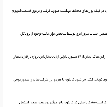
ای مورد سواستفاده قرار گرفت و بیش از 125 میلیون دلار از ارزهای دیجیتال موجود در کیف پول‌های مختلف برداشت صورت گرفت و بر روی قسمت اتریوم
همین حساب سرور ابری توسط شخصی برای تخلیه وجوه از پروتکل
بیشترین تاثیر شکست مالتی چین بر روی پروتکل وام دهی Geist Finance بود که به دلیل ضررهای ناشی از این اکسپلویت مجبور به تعطیلی دائمی شد. قبل از این هک، بیش از 29 میلیون دارایی ارز دیجیتال این پروژه در قراردادهای
 تتر و سیرکل بیش از 65 میلیون دلار دارایی مرتبط با این حمله را مسدود کردند. گفته می‌شود فانتوم با هر دو این شرکت‌ها برای صدور بومی
به ذکر است مشکل اصلی که فانتوم با آن درگیر بود عدم صدور استیبل