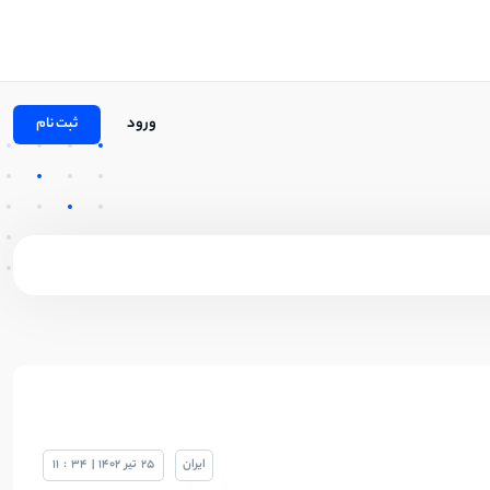
ورود
ثبت نام
ایران
25
تیر
1402
|
34
:
11