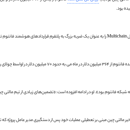
«آندره کرونژ» (Andre Cronje) یکی از بنیانگذاران شبکه فانتوم شکست پل Multichain را به عنوان یک ضرب
 شبکه فانتوم بود». او در ادامه افزوده است: «تضمین‌های زیادی از تیم مالتی چین