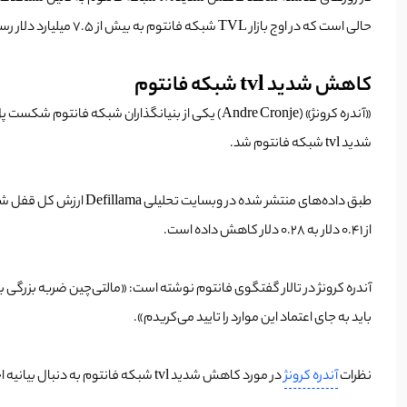
حالی است که در اوج بازار TVL شبکه فانتوم به بیش از 7.5 میلیارد دلار رسیده بود.
کاهش شدید tvl شبکه فانتوم
شدید tvl شبکه فانتوم شد.
طبق داده‌های منتشر شده در وبسایت تحلیلی Defillama ارزش کل قفل شده فانتوم از 364 میلیون دلار در ماه می به حدود 70 میلیون دلار در اواسط چولای رسیده است. این کاهش شدید tvl شبکه فانتوم قیمت
از 0.41 دلار به 0.28 دلار کاهش داده است.
آندره کرونژ در تالار گفتگوی فانتوم نوشته است: «مالتی‌چین ضربه بزرگی به
باید به جای اعتماد این موارد را تایید می‌کریدم».
نظرات
آندره کرونژ
در مورد کاهش شدید tvl شبکه فانتوم به دنبال بیانیه اخیر مالتی چین مبنی بر تعطیلی عملیات خود پس از دستگیری مدیر عامل پروژه که تنها فردی است که سرورهای مالتی چین را کنترل می‌کند، ارائه شد.