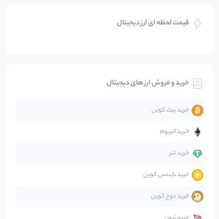
بازی های کریپتویی
5
نوشته
قیمت لحظه ای ارز دیجیتال
بلاکچین
112
نوشته
بیت کوین
104
نوشته
خرید و فروش ارز های دیجیتال
تحلیل
86
نوشته
خرید بیت کوین
جهان
99
نوشته
خرید اتریوم
دیفای
14
نوشته
خرید تتر
خرید بایننس کوین
صرافی‌ها
38
نوشته
خرید دوج کوین
قانون‌گذاری
40
نوشته
خرید ترون