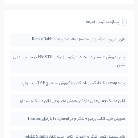
پربازدید ترین خبرها
بازی راکی ربیت | آموزش 0 تا 100 فعالیت در ربات Rocky Rabbit
پیش فروش همستر کامبت در کوکوین | توکن HMSTR در مسیر واقعی
شدن
پروژه Tapswap جایگزین نات کوین | آموزش استخراج TAP تپ سواپ
ایلان ماسک چه ارزهایی دارد؟ ارز هوش مصنوعی ایلان ماسک و سبد او
آموزش خرید اکانت پرمیوم تلگرام در Fragment با رمزارز Toncoin
بازی سیمپل کوین تلگرام | آموزش کامل ربات Simple App تلگرام