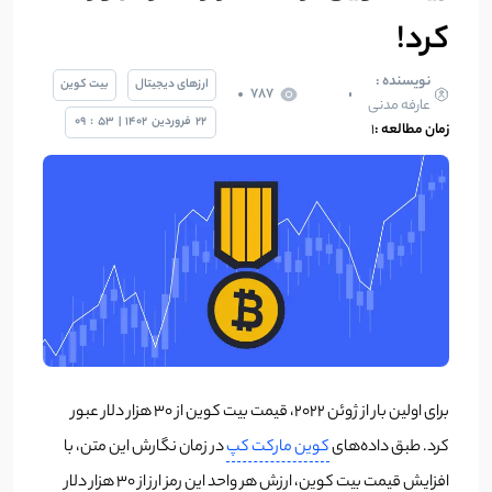
کرد!
نویسنده :
ارزهای دیجیتال
بیت کوین
787
عارفه مدنی
22
فروردین
1402
|
53
:
09
زمان مطالعه :
1
برای اولین بار از ژوئن 2022، قیمت بیت کوین از 30 هزار دلار عبور
کرد. طبق داده‌های
کوین مارکت کپ
در زمان نگارش این متن، با
افزایش قیمت بیت کوین، ارزش هر واحد این رمز ارز از ۳۰ هزار دلار