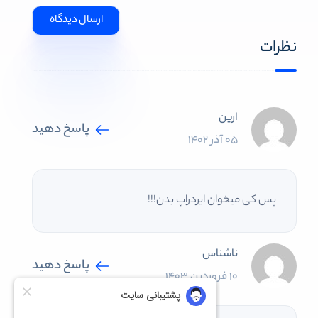
نظرات
ارین
پاسخ دهید
05 آذر 1402
پس کی میخوان ایردراپ بدن!!!
ناشناس
پاسخ دهید
10 فروردین 1403