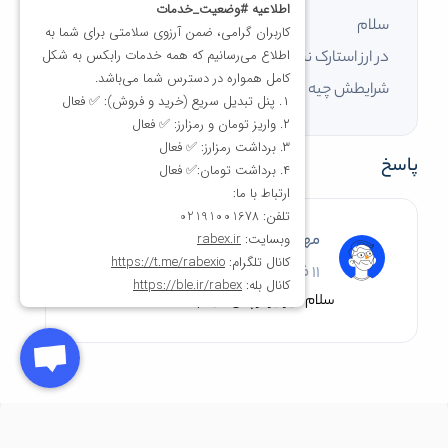
سلام
در ارز استارک نت هنوز هم میشه ، ثبت نام کرد؟
شرایطش چیه ؟ چطوریه؟
پاسخ
مهدی رضائیان
11 فروردین 1403
سلام خیر ایردراپش انجام شد.