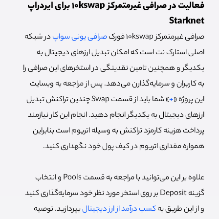
فعالیت در صرافی غیرمتمرکز 10kswap برای ایردراپ
Starknet
صرافی غیرمتمرکز 10kswap فورک
صرافی یونی سواپ
در شبکه
اصلی استارک نت است که امکان تبدیل ارزهای دیجیتال به
یکدیگر و همچنین تامین نقدینگی در استخرهای این صرافی را
به کاربران و سرمایه‌گذارن می‌دهد. پس از مراجعه به وبسایت
این پروژه «
+
» شما باید از قسمت Swap چندین تراکنش تبدیل
ارزهای دیجیتال به یکدیگر انجام دهید. انجام این کار نیازمند
پرداخت هزینه کارمزد تراکنش به وسیله اتریوم است بنابراین
همواره مقداری اتریوم در کیف پول خود نگهداری کنید.
علاوه بر این می‌توانید با مراجعه به قسمت Pools و انتخاب
گزینه Deposit بر روی استخر مورد نظر خود سرمایه‌گذاری کنید
و از این طریق به
کسب درآمد از ارز دیجیتال
بپردازید. توصیه