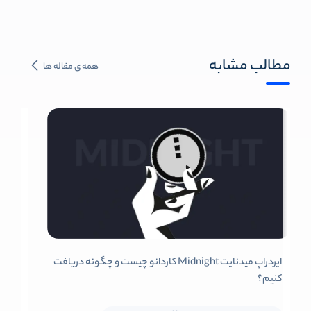
مطالب مشابه
همه ی مقاله ها
ایردراپ میدنایت Midnight کاردانو چیست و چگونه دریافت
کنیم؟