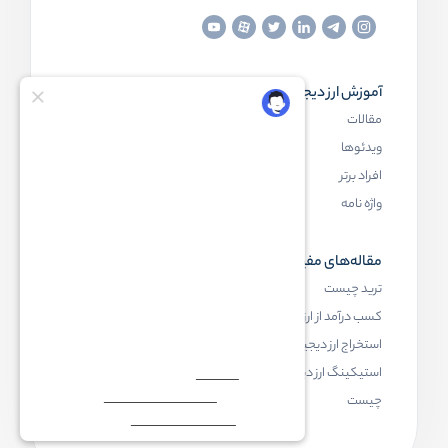
آموزش ارز دیجیتال
مقاله‌های مفید
مقالات
ارز دیجیتال چیست
ویدئوها
بلاک چین چیست
افراد برتر
کیف پول ارز دیجیتال چیست
واژه نامه
NFT چیست
مقاله‌های مفید
رابکس
ترید چیست
آموزش ارز دیجیتال
کسب درآمد از ارز دیجیتال
خرید ارز دیجیتال
استخراج ارز دیجیتال چیست
اخبار ارز دیجیتال
استیکینگ ارز دیجیتال
درباره رابکس
چیست