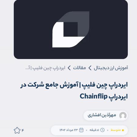
آموزش ارز دیجیتال
مقالات
ایردراپ چین فلیپ | آموزش جامع شرکت در ایردراپ Chainflip
ایردراپ چین فلیپ | آموزش جامع شرکت در
ایردراپ Chainflip
مهرآ‌ذین افشاری
4
متوسط
1دقیقه
23 مرداد 1402