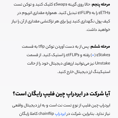
مرحله پنجم
: حالا روی گزینه «Swap» کلیک کنید و توکن تست
«ETH» را به «tFLIP» تبدیل کنید. همواره مقداری اتریوم در
کیف پول نگهداری کنید زیرا برای هر تراکنشی مقداری از آن را نیاز
خواهید داشت.
مرحله ششم
: پس از به دست آوردن توکن tflp به قسمت
«Stake» (
+
) رفته و «tFLIP» را استیک کنید. از قسمت
Unstake نیز می‌توانید ارزهای دیجیتال خود را از حالت
استیکینگ ارز دیجیتال خارج کنید.
آیا شرکت در ایردراپ چین فلیپ رایگان است؟
ایردراپ چین فلیپ از نوع تست نت است و به ارز دیجیتال واقعی
نیاز ندارد. بنابراین، شرکت در
ایردراپ
chainflip کاملا رایگان