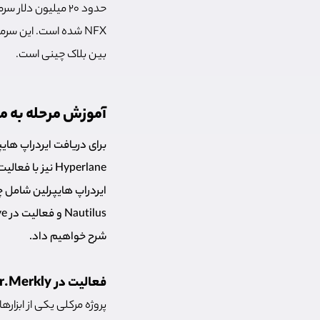
حدود ۲۰ میلیون د
NFX شده است. این سرم
بین بلاک چینی است.
آموزش مرحله به مر
برای دریافت ایردراپ های
Hyperlane نیز
Nautilus و فعالیت در Injective می‌باشد. در ادامه، هر یک از مراحل
شرح خواهیم داد.
فعالیت در Minter.Merkly برای ایردراپ هایپرلین