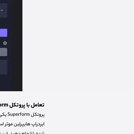
تعامل با پروتکل Superform برای ایردراپ Hyperlane
پروتک
ایردراپ هایپرلین موثر است. برای تعام