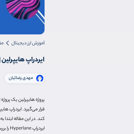
آموزش ارز دیجیتال
مق
ایردراپ هایپرلین | آم
مهدی رضائیان
پروژه هایپرلین یک پروژه
قرار می‌گیرد. ایردراپ ه
ایردراپ Hyperlane را بررسی می‌کنیم.