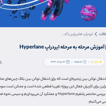
الات
ایردراپ هایپرلین | آموزش مرحله به مرحله ایردراپ Hyperlane
وزش مرحله به مرحله ایردراپ Hyperlane
5
متوسط
2دقیقه
13 مرداد 1403
 انتقال توکن بین زنجیره‌ای است که برای انتقال توکن بین بلاک چین‌های م
ایپرلین برای کاربران فعال این پروژه تقریبا قطعی شده است و ممکن است سو
کند. در این مقاله ابتدا به بررسی مختصر پلتفرم Hyperlane و عملکرد آن می‌پردا