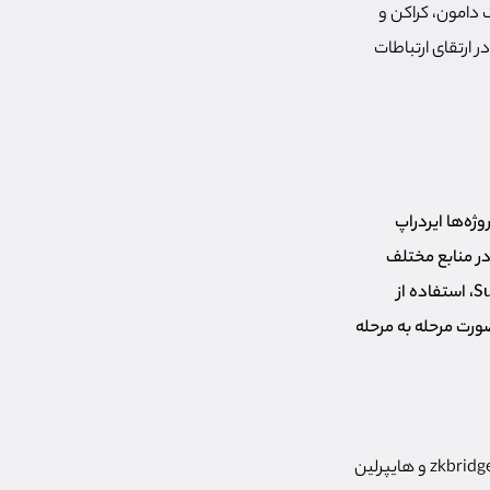
ک دامون، کراکن و
ر ارتقای ارتباطات
ژه‌ها ایردراپ
ه در منابع مختلف
ایردراپ هایپرلین شامل چهار مرحله اصلی شامل فعالیت در پروژه مرکلی، تعامل با پروتکل Superform، استفاده از
صورت مرحله به مرحله
پروژه مرکلی یکی از ابزارهای انتقال توکن میان بلاک چین‌های مختلف است که از پروتکل‌های لیرزیرو، zkbridge و هایپرلین