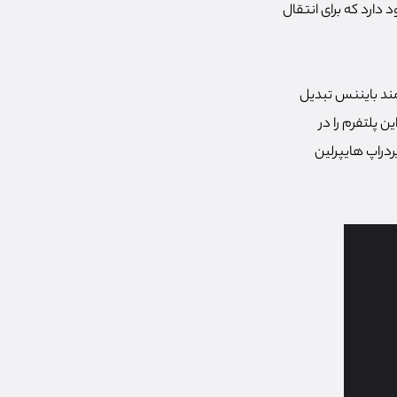
وم از شبکه مبدا به مقصد نهایی شود. در نهایت گزینه چهارم با عنوان Refuel وجود دارد که برای انتقال
به رمز ارز BNB در شبکه زنجیره هوشمند بایننس تبدیل
 پلتفرم را در
ردراپ هایپرلین