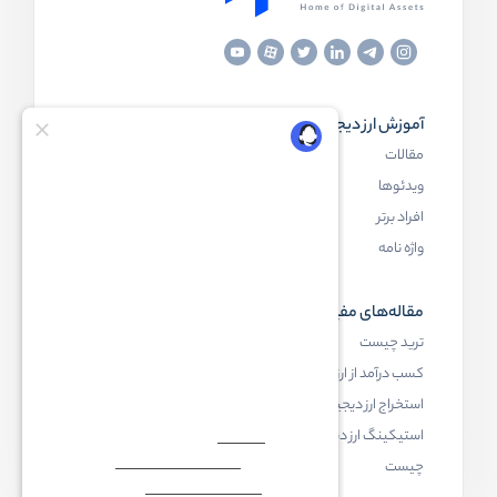
آموزش ارز دیجیتال
مقاله‌های مفید
مقالات
ارز دیجیتال چیست
ویدئوها
بلاک چین چیست
افراد برتر
کیف پول ارز دیجیتال چیست
واژه نامه
NFT چیست
مقاله‌های مفید
رابکس
ترید چیست
آموزش ارز دیجیتال
کسب درآمد از ارز دیجیتال
خرید ارز دیجیتال
استخراج ارز دیجیتال چیست
اخبار ارز دیجیتال
استیکینگ ارز دیجیتال
درباره رابکس
چیست