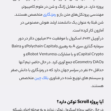
پروزه دارد. در طرف مقابل ژانگ و شن در علوم کامپیوتر،
مهندسی پروتکل‌های متن باز و
رمزنگاری
متخصص هستند.
شن قبلا به عنوان یک دانشمند ارشد هوش مصنوعی در
آمازون کار کرده است.
در آوریل 2022، اسکرول با موفقیت 30 میلیون دلار در دور
سرمایه گذاری سری A به رهبری «Polychain Capital» و «Bain
Capital Crypto» و با مشارکت «Robot Ventures» و
«Geometry DAO» جمع آوری کرد. در حال حاضر، تیم آنها
حداقل 20 نفر در سراسر جهان دارد که در رمزنگاری با دانش صفر
و سیستم های توزیع شده در فناوری
بلاک چین
متخصص
هستند.
آیا پروژه Scroll توکن دارد؟
در حال حاضر پروژه اسکرول توکن ندارد و به مرحله اجرای شبکه