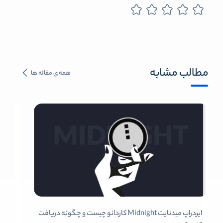
مطالب مشابه
همه ی مقاله ها
ایردراپ میدنایت Midnight کاردانو چیست و چگونه دریافت