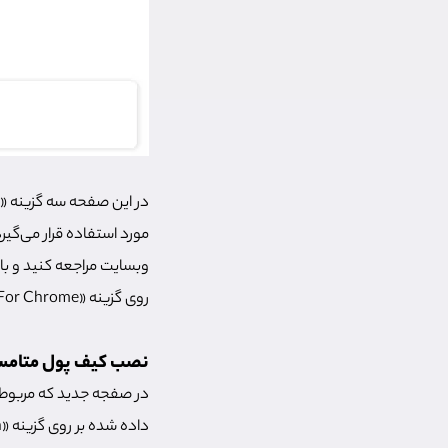
مورد استفاده قرار می‌گیر
روی گزینه «Install MetaMask For Chrome» صفجه بعدی دانلود کیف پول متامسک باز می‌شود.
نصب کیف پول متام