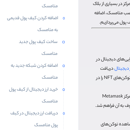
ز در بسیاری از بلاک
متامسک
 نصب متامسک، اضافه
اضافه کردن کیف پول قدیمی
به متامسک
ساخت کیف پول جدید
متامسک
یی‌های دیجیتال در
اضافه کردن شبکه جدید به
ز دیجیتال
دریافت
متامسک
کنند، به دیگران ارز دیجیتال ارسال کنند، از خدمات غیرمتمرکز دنیای وب 3 استفاده کنند و در نهایت توکن‌های NFT را در
خرید ارز دیجیتال از کیف پول
کیف پول متامسک در سال 2016 توسط موسسه «Consensys» ایجاد شد. در سال‌های اول فعالیت تمرکز Metamask
متامسک
وف به آن فراهم شد.
دریافت ارز دیجیتال در کیف
شاهده توکن‌های
پول متامسک