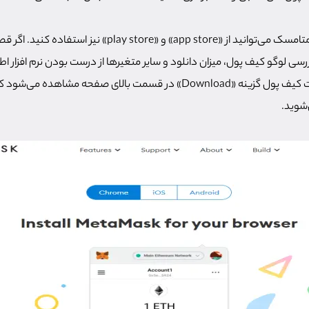
برای نصب نسخه موبایل متامسک می‌توانید از «app store» و «play store» 
ا بررسی لوگو کیف پول، میزان دانلود و سایر متغیرها از درست بودن نرم افزار 
هنگام مراجعه به وبسایت کیف پول گزینه «Download» در قسمت بالای صفحه مش
شوید.