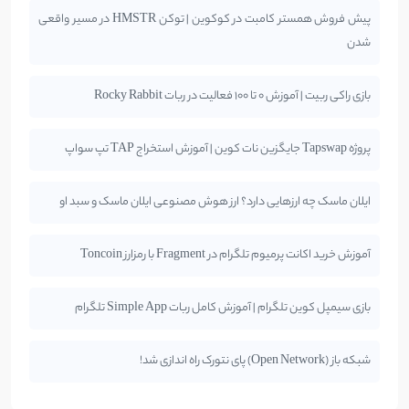
پیش فروش همستر کامبت در کوکوین | توکن HMSTR در مسیر واقعی
شدن
بازی راکی ربیت | آموزش 0 تا 100 فعالیت در ربات Rocky Rabbit
پروژه Tapswap جایگزین نات کوین | آموزش استخراج TAP تپ سواپ
ایلان ماسک چه ارزهایی دارد؟ ارز هوش مصنوعی ایلان ماسک و سبد او
آموزش خرید اکانت پرمیوم تلگرام در Fragment با رمزارز Toncoin
بازی سیمپل کوین تلگرام | آموزش کامل ربات Simple App تلگرام
شبکه باز (Open Network) پای نتورک راه اندازی شد!