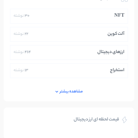
NFT
30
نوشته
آلت کوین
22
نوشته
ارزهای دیجیتال
464
نوشته
استخراج
13
نوشته
ایران
250
نوشته
مشاهده بیشتر
بازی های کریپتویی
5
نوشته
قیمت لحظه ای ارز دیجیتال
بلاکچین
112
نوشته