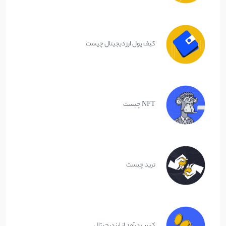
کیف پول ارز دیجیتال چیست
NFT چیست
ترید چیست
کسب درآمد از ارز دیجیتال