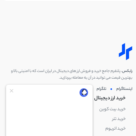
رابکس
، پلتفرم جامع خرید و فروش ارز های دیجیتال در ایران است که با امنیتی بالا و
بهترین قیمت می توانید در آن به معامله بپردازید.
اینستاگرام
تلگرام
توئیتر
لینکدین
خرید ارز دیجیتال
خرید ارز دیجیتال
خرید بیت کوین
خرید بایننس کوین
خرید تتر
خرید شیبا اینو
خرید اتریوم
خرید لایت کوین