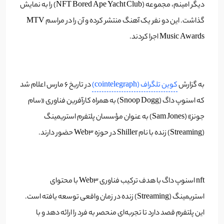
دیگر امینم، مجموعه (NFT Bored Ape Yacht Club) را به نمایش
گذاشت. این دو نفر یک آهنگ منتشر کرده و آن را در مراسم MTV
Music Awards اجرا کردند.
به گزارش
کوین تلگراف (cointelegraph)
در تاریخ ۶ مارس اعلام شد
که اسنوپ داگ (Snoop Dogg) به همراه کارآفرین فناوری «سام
جونز» (Sam Jones) به عنوان مؤسسان پلتفرم استریمینگ
(Streaming) زنده با نام Shiller در حوزه Web3 حضور دارند.
nft اسنوپ داگ با هدف ترکیب فناوری Web3 با محتوای
استریمینگ (Streaming) زنده در زمان واقعی توسعه یافته است.
این پلتفرم قصد دارد تا تجربه‌ای منحصر به فرد را ارائه دهد و با