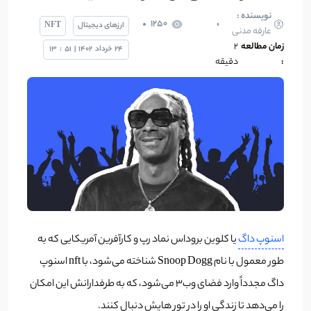
نویسنده :
1250
ارزهای دیجیتال
NFT
عارفه مدنی
زمان مطالعه
۲
24
خرداد
1402
|
51
:
13
:
دقیقه
اسنوپ داگ
یا کلوین بروداس نماد رپ و کارآفرین آمریکایی که به
طور معمول با نام Snoop Dogg شناخته می‌شود، با nft اسنوپ
داگ مجدداً وارد فضای وب3 می‌شود، که به طرفدارانش این امکان
را می‌دهد تا زندگی او را در تور ‌هایش دنبال کنند.