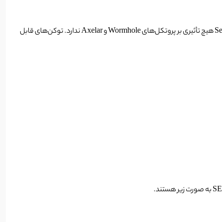
برای انتقال ارزهای دیجیتال از بلاک چین‌های ذکر شده به SEI پل‌های wormhole و Axelar مطرح شده‌اند اما این پل‌ها اساسا از بنیاد Sei جدا هستند و بنیاد Sei هیچ تأثیری بر پروتکل‌های Wormhole و Axelar ندارد. توکن‌های قابل