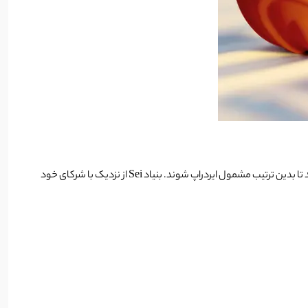
به SEI انتقال دهند تا بدین ترتیب مشمول ایردراپ شوند. بنیاد Sei از نزدیک با شرکای خود