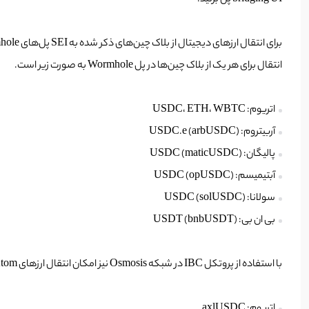
bridging UI پل بزنید.
انتقال برای هر یک از بلاک چین‌ها در پل‌ Wormhole به صورت زیر است.
اتریوم: USDC، ETH، WBTC
آربیتروم: USDC.e (arbUSDC)
پالیگان: USDC (maticUSDC)
آبتیمیسم: USDC (opUSDC)
سولانا: USDC (solUSDC)
بی ان بی: USDT (bnbUSDT)
با استفاده از پروتکل IBC در شبکه Osmosis نیز امکان انتقال ارزهای Atom و OSMO وجود دارد. برای پل Axelar نیز توکن‌ها و شبکه‌های قابل انتقال به SEI به صورت زیر هستند.