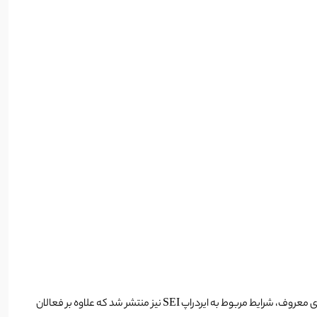
ها در دنیای ارز دیجیتال است که هر گوشه از دنیای وب 3 را تحت تاثیر قرار می‌دهد. پس از لیست شدن SEI در صرافی‌های معروف، شرایط مربوط به ایردراپ SEI نیز منتشر شد که علاوه بر فعالان