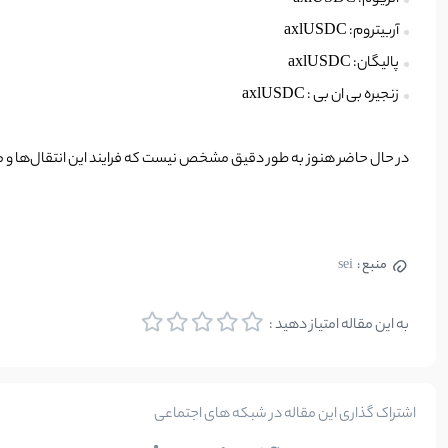
اتریوم: axlUSDC
آربیتروم: axlUSDC
پالیگان: axlUSDC
زنجیره بی ان بی : axlUSDC
در حال حاضر هنوز به طور دقیق مشخص نیست که فرایند این انتقال‌ها و مشخص شدن 
منبع :
sei
به این مقاله امتیاز دهید :
اشتراک گذاری این مقاله در شبکه های اجتماعی