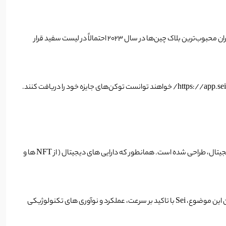
) است که کاربران پیشگام فناوری بلاک چین را از بسیاری از اکوسیستم‌ها شناسایی می‌کند. کاربران محبوب‌ترین بلاک چین‌ها در سال 2023 احتمالاً در لیست سفید قرار
وقتی شبکه مین نت عمومی راه اندازی شد کاربران قادر به بررسی این خواهند بود که آیا واجد شرایط ایردراپ SEI هستند یا خیر. کاربران با مراجعه به سایت https://app.sei.io/ خواهند توانست توکن‌های جایزه خود را دریافت کنند.
لایه اول منبع باز و بدون نیاز به مجوز است که به طور خاص در پاسخ به کاربرد اساسی بلاک چین‌ها، یعنی توانایی تبادل دارایی های دیجیتال، طراحی شده است. همانطور که دارایی های دیجیتال ( از NFT ها و
در پاسخ به این نیاز، Sei به عنوان مقصدی ایده آل برای برنامه‌های کاربردی با کارایی بالا و تجربه کاربری خیلی بهتر‌، در Web3 طراحی شده است. با در نظر گرفتن این موضوع، Sei با تاکید بر سرعت، عملکرد و نوآوری های تکنولوژیکی