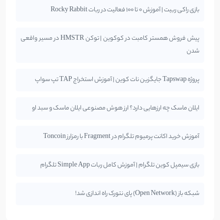
بازی راکی ربیت | آموزش 0 تا 100 فعالیت در ربات Rocky Rabbit
پیش فروش همستر کامبت در کوکوین | توکن HMSTR در مسیر واقعی
شدن
پروژه Tapswap جایگزین نات کوین | آموزش استخراج TAP تپ سواپ
ایلان ماسک چه ارزهایی دارد؟ ارز هوش مصنوعی ایلان ماسک و سبد او
آموزش خرید اکانت پرمیوم تلگرام در Fragment با رمزارز Toncoin
بازی سیمپل کوین تلگرام | آموزش کامل ربات Simple App تلگرام
شبکه باز (Open Network) پای نتورک راه اندازی شد!