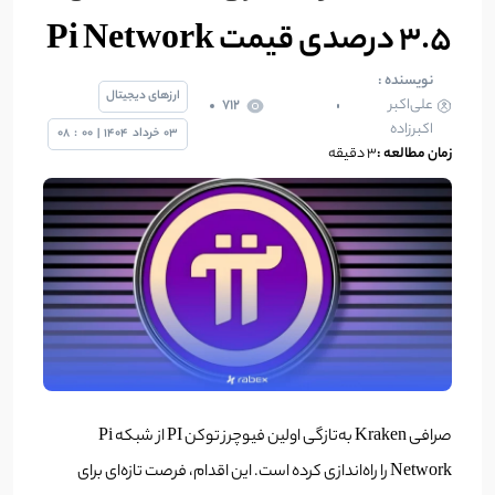
3.5 درصدی قیمت Pi Network
نویسنده :
ارزهای دیجیتال
علی‌اکبر
712
اکبرزاده
03
خرداد
1404
|
00
:
08
زمان مطالعه :
3 دقیقه
صرافی Kraken به‌تازگی اولین فیوچرز توکن PI از شبکه Pi
Network را راه‌اندازی کرده است. این اقدام، فرصت تازه‌ای برای