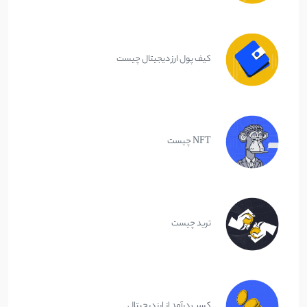
کیف پول ارز دیجیتال چیست
NFT چیست
ترید چیست
کسب درآمد از ارز دیجیتال