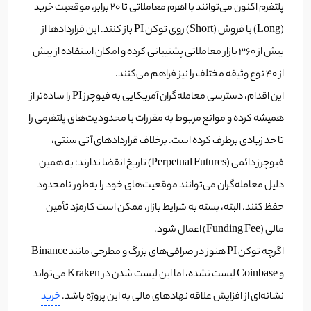
پلتفرم اکنون می‌توانند با اهرم معاملاتی تا ۲۰ برابر، موقعیت خرید
(Long) یا فروش (Short) روی توکن PI باز کنند. این قراردادها از
بیش از ۳۶۰ بازار معاملاتی پشتیبانی کرده و امکان استفاده از بیش
از ۴۰ نوع وثیقه مختلف را نیز فراهم می‌کنند.
این اقدام، دسترسی معامله‌گران آمریکایی به فیوچرز PI را ساده‌تر از
همیشه کرده و موانع مربوط به مقررات یا محدودیت‌های پلتفرمی را
تا حد زیادی برطرف کرده است. برخلاف قراردادهای آتی سنتی،
فیوچرز دائمی (Perpetual Futures) تاریخ انقضا ندارند؛ به همین
دلیل معامله‌گران می‌توانند موقعیت‌های خود را به‌طور نامحدود
حفظ کنند. البته، بسته به شرایط بازار، ممکن است کارمزد تأمین
مالی (Funding Fee) اعمال شود.
اگرچه توکن PI هنوز در صرافی‌های بزرگ و مطرحی مانند Binance
و Coinbase لیست نشده، اما این لیست شدن در Kraken می‌تواند
نشانه‌ای از افزایش علاقه نهادهای مالی به این پروژه باشد.
خرید