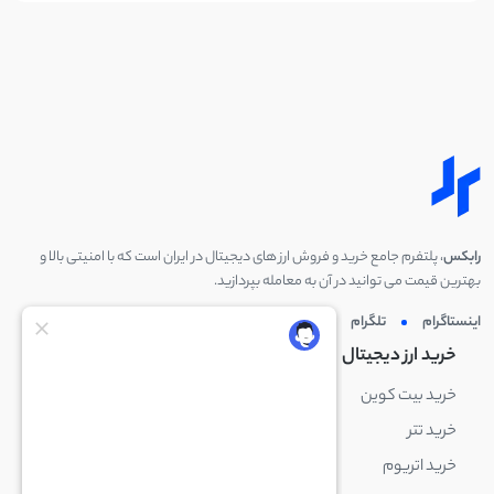
رابکس
، پلتفرم جامع خرید و فروش ارز های دیجیتال در ایران است که با امنیتی بالا و
بهترین قیمت می توانید در آن به معامله بپردازید.
اینستاگرام
تلگرام
توئیتر
لینکدین
خرید ارز دیجیتال
خرید ارز دیجیتال
خرید بیت کوین
خرید بایننس کوین
خرید تتر
خرید شیبا اینو
خرید اتریوم
خرید لایت کوین