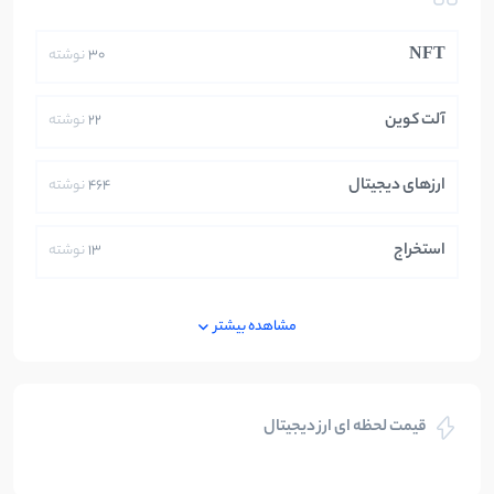
NFT
30
نوشته
آلت کوین
22
نوشته
ارزهای دیجیتال
464
نوشته
استخراج
13
نوشته
ایران
250
نوشته
مشاهده بیشتر
بازی های کریپتویی
5
نوشته
قیمت لحظه ای ارز دیجیتال
بلاکچین
112
نوشته