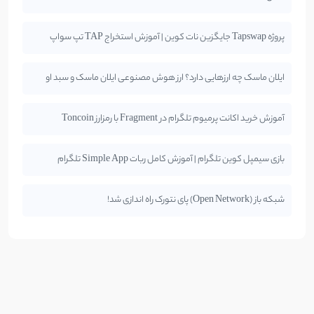
پروژه Tapswap جایگزین نات کوین | آموزش استخراج TAP تپ سواپ
ایلان ماسک چه ارزهایی دارد؟ ارز هوش مصنوعی ایلان ماسک و سبد او
آموزش خرید اکانت پرمیوم تلگرام در Fragment با رمزارز Toncoin
بازی سیمپل کوین تلگرام | آموزش کامل ربات Simple App تلگرام
شبکه باز (Open Network) پای نتورک راه اندازی شد!