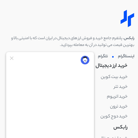
رابکس
، پلتفرم جامع خرید و فروش ارز های دیجیتال در ایران است که با امنیتی بالا و
بهترین قیمت می توانید در آن به معامله بپردازید.
اینستاگرام
تلگرام
توئیتر
لینکدین
خرید ارز دیجیتال
خرید ارز دیجیتال
خرید بیت کوین
خرید بایننس کوین
خرید تتر
خرید شیبا اینو
خرید اتریوم
خرید لایت کوین
خرید ترون
خرید ریپل
خرید دوج کوین
خرید بیت کوین کش
رابکس
آکادمی رابکس