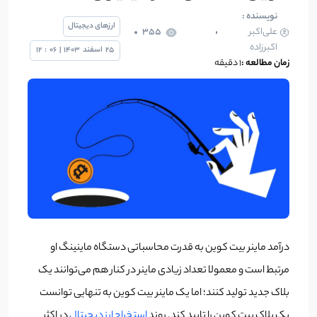
نویسنده :
ارزهای دیجیتال
علی‌اکبر
355
اکبرزاده
25
اسفند
1403
|
06
:
12
زمان مطالعه :
1 دقیقه
درآمد ماینر بیت کوین به قدرت محاسباتی دستگاه ماینینگ او
مرتبط است و معمولا تعداد زیادی ماینر در کنار هم می‌توانند یک
بلاک جدید تولید کنند؛ اما یک ماینر بیت کوین به تنهایی توانست
یک بلاک بیت کوین را تایید کند. روند
استخراج ارز دیجیتال
در اکثر