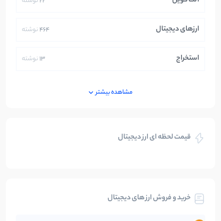
آلت کوین
22
نوشته
ارزهای دیجیتال
464
نوشته
استخراج
13
نوشته
ایران
250
نوشته
مشاهده بیشتر
بازی های کریپتویی
5
نوشته
قیمت لحظه ای ارز دیجیتال
بلاکچین
112
نوشته
بیت کوین
104
نوشته
خرید و فروش ارز های دیجیتال
تحلیل
86
نوشته