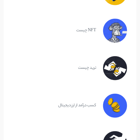
NFT چیست
ترید چیست
کسب درآمد از ارز دیجیتال