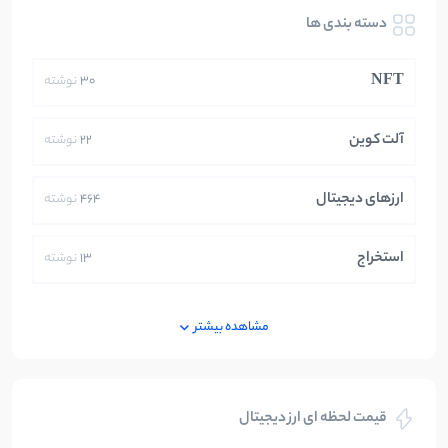
دسته بندی ها
NFT
30
نوشته
آلت کوین
22
نوشته
ارزهای دیجیتال
464
نوشته
استخراج
13
نوشته
ایران
250
نوشته
مشاهده بیشتر
بازی های کریپتویی
5
نوشته
قیمت لحظه ای ارز دیجیتال
بلاکچین
112
نوشته