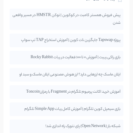
پیش فروش همستر کامبت در کوکوین | توکن HMSTR در مسیر واقعی
شدن
پروژه Tapswap جایگزین نات کوین | آموزش استخراج TAP تپ سواپ
بازی راکی ربیت | آموزش 0 تا 100 فعالیت در ربات Rocky Rabbit
ایلان ماسک چه ارزهایی دارد؟ ارز هوش مصنوعی ایلان ماسک و سبد او
آموزش خرید اکانت پرمیوم تلگرام در Fragment با رمزارز Toncoin
بازی سیمپل کوین تلگرام | آموزش کامل ربات Simple App تلگرام
شبکه باز (Open Network) پای نتورک راه اندازی شد!