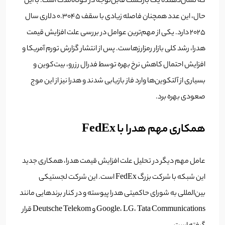
که نشان‌دهنده یک بازگشت قابل‌توجه در کوتاه‌مدت است. با این
حال، این عدد همچنان فاصله زیادی با سقف ۰.۳۰۴۵ دلاری سال
۲۰۲۵ دارد. یکی از مهم‌ترین عوامل در بررسی علت افزایش قیمت
هدرا، رشد کلی بازار رمزارزهاست. پس از انتشار گزارش تورم آمریکا و
افزایش احتمال کاهش نرخ بهره توسط فدرال رزرو، بیت‌کوین و
بسیاری از آلتکوین‌ها وارد فاز بازیابی شدند و هدرا نیز از این موج
صعودی بهره برد.
همکاری مهم هدرا با FedEx
عامل مهم دیگر در تحلیل علت افزایش قیمت هدرا، همکاری جدید
این شبکه با شرکت بزرگ FedEx است. این شرکت لجستیکی
بین‌المللی به شورای حاکمیتی هدرا پیوسته و در کنار برندهایی مانند
Google، LG، Tata Communications و Deutsche Telekom قرار