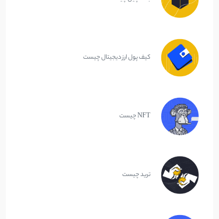
کیف پول ارز دیجیتال چیست
NFT چیست
ترید چیست