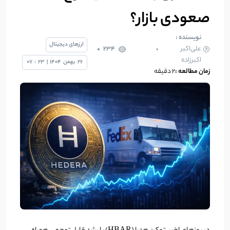
صعودی بازار؟
نویسنده :
ارزهای دیجیتال
علی‌اکبر
234
اکبرزاده
26
بهمن
1404
|
23
:
07
زمان مطالعه :
2 دقیقه