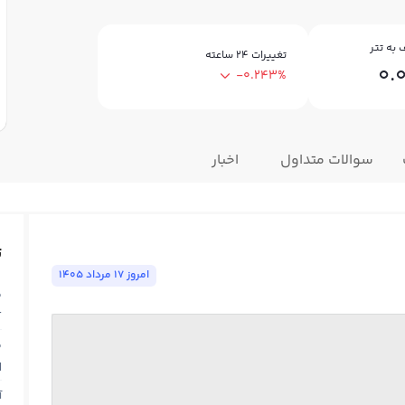
به تتر
تغییرات ۲۴ ساعته
0.
-0.243%
سوالات متداول
اخبار
ت
امروز ١٧ مرداد ١٤٠٥
ق
T
ق
N
آ