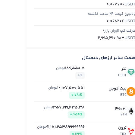
USD
0.067706
الاترین قیمت ۲۴ ساعت گذشته
USD
0.068204
ارکت کپ (ارزش بازار)
USD
2,995,310,983
یمت سایر ارزهای دیجیتال
186,550.5
تومان
تتر
0%
USDT
12,107,500,551
تومان
بیت کوین
0.781%
BTC
357,199,435.38
تومان
اتریوم
0.654%
ETH
61,151.253899999996
تومان
ترون
0.122%
TRX