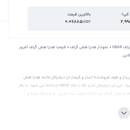
 کپ)
بالاترین قیمت
0.06885
2,99
USDT
قیمت هدرا هش گراف Hedera + قیمت لحظه ای هدرا هش گراف HBAR + نمودار هدرا هش گراف + قیمت هدرا هش گراف امروز
لاین
ف خریدار و طرف فروشنده است و قیمت ارز دیجیتال مانند هدرا هش
گراف بر اساس ترجیحات و معاملات این دو طرف تعیین می شود. این ارز دیجیتال جدید که با نماد HBAR شناخته می شود، با نام
درا هش گراف نیز مشابه قیمت بیت کوین، به وسیله عرضه و
ی، اجتماعی و اصولی تأثیر خود را در نمودار قیمت زمان حقیقی
یتال به نمایش در می آید و می توان آن را بر اساس واحد پول
 دیجیتال محاسبه کرد. در صرافی های بین المللی، قیمت هدرا هش