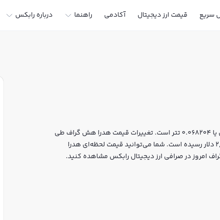
ل سریع
قیمت ارز دیجیتال
آکادمی
راهنما
درباره رابکس
قیمت لحظه‌ای هدرا هش گراف هم اکنون معادل 12,725 تومان یا 0.068204 تتر است. تغییرات قیمت هدرا هش گراف طی
24 ساعت اخیر -0.243% بوده و مارکت کپ آن به 2,995,310,983 دلار رسیده است. شما می‌توانید قیمت لحظه‌ای هدرا
راف امروز در صرافی ارز دیجیتال رابکس مشاهده کنید.