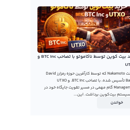
خرید بیت کوین توسط ناکاموتو با تصاحب BTC Inc و
U
شرکت Nakamoto که توسط کارآفرین حوزه رمزارز David
Bailey تأسیس شده، با تصاحب BTC Inc. و UTXO
Management گام مهمی در مسیر تقویت جایگاه خود در
یستم بیت‌کوین برداشت. این...
خواندن