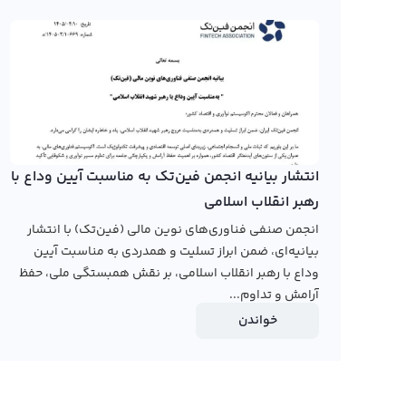
افزایش دهید.
نمودار هدرا هش گراف
در صفحه قیمت هدرا هش گراف رابکس کاربران می‌توانند نمو
استفاده از روش‌های مختلف نمایشی مثل کندل و نمودار خطی
تحلیل وجود دارد.
انتشار بیانیه انجمن فین‌تک به مناسبت آیین وداع با
هدرا (HBAR) یک رمز ارز دیجیتال جدید است که منحص
رهبر انقلاب اسلامی
هش گراف در سال ۲۰۱۹ معرفی شد و هدف آن ارت
انجمن صنفی فناوری‌های نوین مالی (فین‌تک) با انتشار
هدرا هش گراف به عنوان شبکه ای متعارف برای دیستریبیوش
بیانیه‌ای، ضمن ابراز تسلیت و همدردی به مناسبت آیین
به بلاکچین عمل می‌کند.
وداع با رهبر انقلاب اسلامی، بر نقش همبستگی ملی، حفظ
آرامش و تداوم...
رابکس از خرید و فروش بیش از ۱۰۰۰ ارز دیجیتال پشتیبانی می‌کند. برای معامله رمز هدرا هش گراف، به صفحه
خواندن
گراف
بروید.