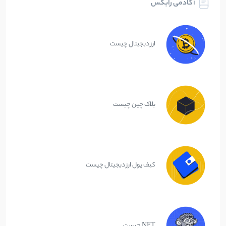
آکادمی رابکس
ارز دیجیتال چیست
بلاک چین چیست
کیف پول ارز دیجیتال چیست
NFT چیست