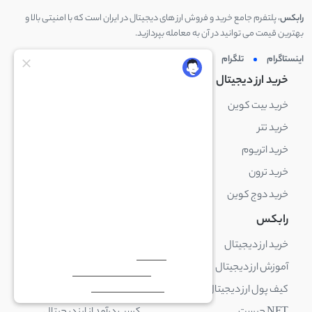
رابکس
، پلتفرم جامع خرید و فروش ارز های دیجیتال در ایران است که با امنیتی بالا و
بهترین قیمت می توانید در آن به معامله بپردازید.
اینستاگرام
تلگرام
توئیتر
لینکدین
خرید ارز دیجیتال
خرید ارز دیجیتال
خرید بیت کوین
خرید بایننس کوین
خرید تتر
خرید شیبا اینو
خرید اتریوم
خرید لایت کوین
خرید ترون
خرید ریپل
خرید دوج کوین
خرید بیت کوین کش
رابکس
آکادمی رابکس
خرید ارز دیجیتال
بلاک چین چیست
آموزش ارز دیجیتال
ارز دیجیتال چیست
کیف پول ارز دیجیتال چیست
ترید چیست