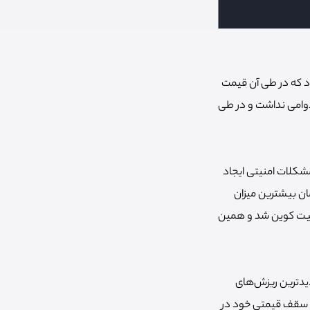
و به طور کلی ارزهای دیجیتال، در اواخر اپریل 2011 اتفاق افتاد که در طی آن قیمت
 این رالی صعودی چندان دوامی نداشت و در طی
شکلات امنیتی ایجاد
 زمان بیشترین میزان
ختیار داشت. نقص امنیتی موجود در این پلتفرم، منجر به سرقت 850 هزار بیت کوین شد و همین
اد و یکی از شدیدترین ریزش‌های
وریه 2013 بود که دوباره توانست به سقف قیمتی خود در