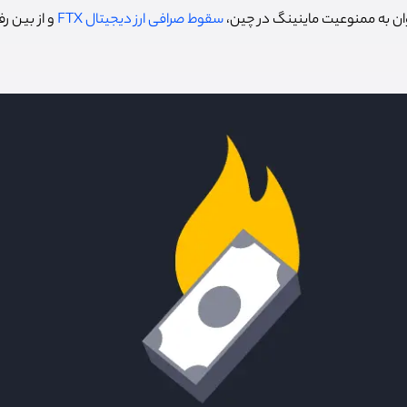
ن به ممنوعیت ماینینگ در چین،
سقوط صرافی ارز دیجیتال FTX
و از بین ر