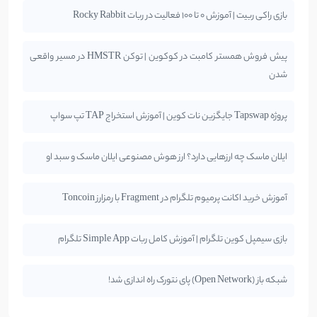
بازی راکی ربیت | آموزش 0 تا 100 فعالیت در ربات Rocky Rabbit
پیش فروش همستر کامبت در کوکوین | توکن HMSTR در مسیر واقعی
شدن
پروژه Tapswap جایگزین نات کوین | آموزش استخراج TAP تپ سواپ
ایلان ماسک چه ارزهایی دارد؟ ارز هوش مصنوعی ایلان ماسک و سبد او
آموزش خرید اکانت پرمیوم تلگرام در Fragment با رمزارز Toncoin
بازی سیمپل کوین تلگرام | آموزش کامل ربات Simple App تلگرام
شبکه باز (Open Network) پای نتورک راه اندازی شد!