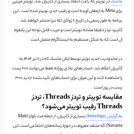
ماسک
در توییتر که باعث انتقاد بسیاری از کاربران شد، تویتتر مزیتی
برای Meta به ارمغان آورده است و رقیب جدی توییتر شده است . این
برنامه به طور رسمی در تاریخ 6 ژولای (۱۵ تیر) منتشر خواهد شد.
کاربرد تردز دقیقا مشابه تویتتر است و مزیت قابل توجه این پلتفرم
آن است که به شکل مستقیم به اینستاگرام متصل است
در محدودیت جدید تویتر توسط ایلان ماسک که در ۱۱ تیر ۱۴۰۲ به
کاربران اعلام شد، حساب‌های عادی روزانه فقط می‌توانند 600 پست
را مشاهده کنند و این میزان برای حساب‌های تأیید‌نشده جدید 300
پست در روز است.
مقایسه توییتر و تردز Threads، تردز
Threads رقیب توییتر می‌شود؟
ب
ه گزارش (benzinga)
بسیاری از کاربران، از جمله مت ناوارا (Matt
Navarra) که منتقد معروف در حوزه رسانه‌های اجتماعی است، این