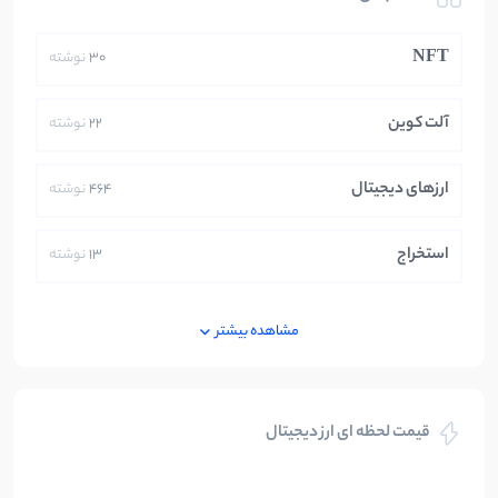
NFT
30
نوشته
آلت کوین
22
نوشته
ارزهای دیجیتال
464
نوشته
استخراج
13
نوشته
ایران
250
نوشته
مشاهده بیشتر
بازی های کریپتویی
5
نوشته
قیمت لحظه ای ارز دیجیتال
بلاکچین
112
نوشته