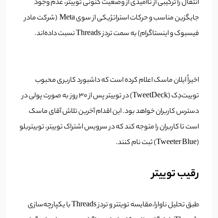
انتقال را ترکیبی از ناامیدی از وضعیت کنونی توییتر، عدم وجود
جایگزین مناسب و حرکات استراتژیکی از سوی Meta (شرکت مادر
فیسبوک و اینستاگرام) به سمت تردز Threads نسبت داده‌اند.
اخیراً ایلان ماسک اعلام کرده است که داشبورد کاربری محبوب
توییت‌دِک (TweetDeck) در توییتر پس از ۳۰ روز به صورت پولی در
دسترس کاربران خواهد بود. این اقدام آخرین تلاش آقای ماسک
است تا کاربران را متوجه کند که در سرویس اشتراک توییتر، توییتربلو
(Tweeter Blue) ثبت نام کنند.
رقیب توییتر
طبق تحلیل ناوارا،مقایسه تویتتر و تردز Threads با یکپارچه‌سازی