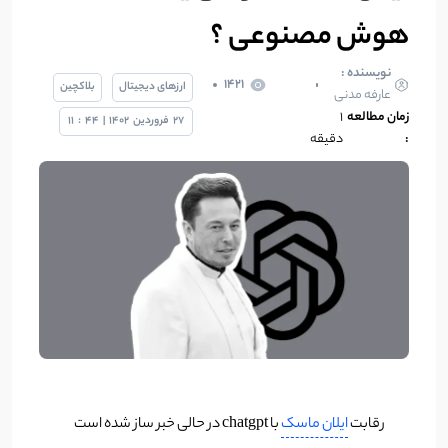
هوش مصنوعی ؟
نویسنده :
1421
ارزهای دیجیتال
بلاکچین
عارفه مدنی
زمان مطالعه
۱
27
فروردین
1402
|
44
:
11
:
دقیقه
رقابت
ایلان ماسک
با chatgpt در حالی خبر ساز شده است