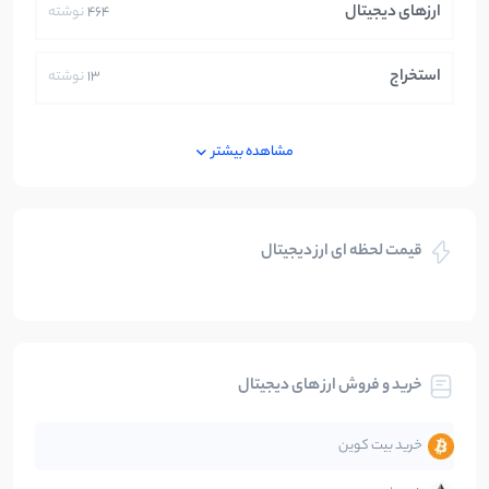
ارزهای دیجیتال
464
نوشته
استخراج
13
نوشته
ایران
250
نوشته
مشاهده بیشتر
بازی های کریپتویی
5
نوشته
قیمت لحظه ای ارز دیجیتال
بلاکچین
112
نوشته
بیت کوین
104
نوشته
خرید و فروش ارز های دیجیتال
تحلیل
86
نوشته
خرید بیت کوین
جهان
99
نوشته