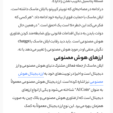
مسئله پتانسیل تخریب تمدن را دارد».
در ادامه در مصاحبه‌ای که توییتر کریپتو با ایلان ماسک داشته است،
ایلان ماسک با حمایت قوی از بیانیه خود ادامه داد:
“هر کسی که
فکر می‌کند این خطر 0٪ است یک احمق است.”
در همین حال
دولت بایدن به دنبال اقدامات قانونی برای ضابطه‌مند کردن فناوری
هوش مصنوعی است. باید دید رقابت ایلان ماسک با chatgpt
نگرش منفی او در مورد هوش مصنوعی را تغییر می‌دهد یا نه.
ارزهای هوش مصنوعی
ایلان ماسک از جمله فعالان مشترک دنیای هوش مصنوعی و ارز
دیجیتال است و اخیرا در توییت‌های خود به
ارز دیجیتال هوش
مصنوعی
نیز اشاره کرده است. ارز دیجیتال هوش مصنوعی معمولاً
به عنوان “AI Coin” شناخته می‌شود و یکی از انواع ارزهای
دیجیتال است که از فناوری هوش مصنوعی و بلاک چین به صورت
همزمان بهره می‌برد. این نوع ارز دیجیتال معمولاً به کمک