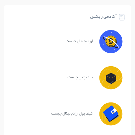
آکادمی رابکس
ارز دیجیتال چیست
بلاک چین چیست
کیف پول ارز دیجیتال چیست