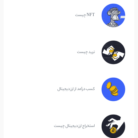
NFT چیست
ترید چیست
کسب درآمد از ارز دیجیتال
استخراج ارز دیجیتال چیست