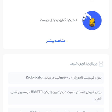
استیکینگ ارز دیجیتال چیست
مشاهده بیشتر
پربازدید ترین خبرها
بازی راکی ربیت | آموزش 0 تا 100 فعالیت در ربات Rocky Rabbit
پیش فروش همستر کامبت در کوکوین | توکن HMSTR در مسیر واقعی
شدن