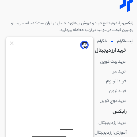
رابکس
، پلتفرم جامع خرید و فروش ارز های دیجیتال در ایران است که با امنیتی بالا و
بهترین قیمت می توانید در آن به معامله بپردازید.
اینستاگرام
تلگرام
توئیتر
لینکدین
خرید ارز دیجیتال
خرید ارز دیجیتال
خرید بیت کوین
خرید بایننس کوین
خرید تتر
خرید شیبا اینو
خرید اتریوم
خرید لایت کوین
خرید ترون
خرید ریپل
خرید دوج کوین
خرید بیت کوین کش
رابکس
آکادمی رابکس
خرید ارز دیجیتال
بلاک چین چیست
آموزش ارز دیجیتال
ارز دیجیتال چیست