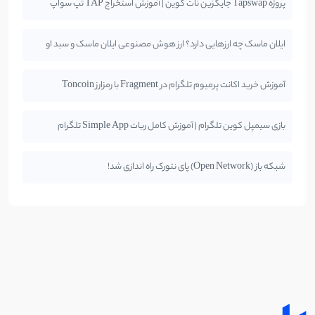
پروژه Tapswap جایگزین نات کوین | آموزش استخراج TAP تپ سواپ
ایلان ماسک چه ارزهایی دارد؟ ارز هوش مصنوعی ایلان ماسک و سبد او
آموزش خرید اکانت پرمیوم تلگرام در Fragment با رمزارز Toncoin
بازی سیمپل کوین تلگرام | آموزش کامل ربات Simple App تلگرام
شبکه باز (Open Network) پای نتورک راه اندازی شد!