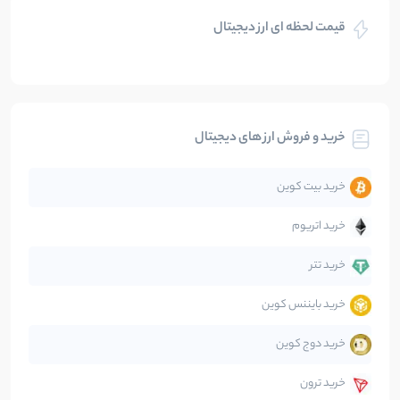
قیمت لحظه ای ارز دیجیتال
بلاکچین
112
نوشته
بیت کوین
104
نوشته
خرید و فروش ارز های دیجیتال
تحلیل
86
نوشته
خرید بیت کوین
جهان
99
نوشته
خرید اتریوم
دیفای
14
نوشته
خرید تتر
خرید بایننس کوین
صرافی‌ها
38
نوشته
خرید دوج کوین
قانون‌گذاری
40
نوشته
خرید ترون