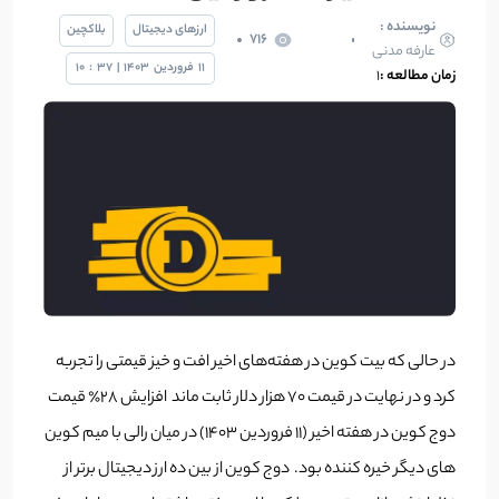
نویسنده :
ارزهای دیجیتال
بلاکچین
716
عارفه مدنی
11
فروردین
1403
|
37
:
10
زمان مطالعه :
۱
در حالی که بیت کوین در هفته‌های اخیر افت و خیز قیمتی را تجربه
کرد و در نهایت در قیمت ۷۰ هزار دلار ثابت ماند افزایش ۲۸٪ قیمت
دوج کوین در هفته اخیر (۱۱ فروردین ۱۴۰۳) در میان رالی با میم کوین
های دیگر خیره کننده بود. دوج کوین از بین ده ارز دیجیتال برتر از