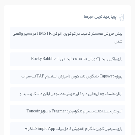
پربازدید ترین خبرها
پیش فروش همستر کامبت در کوکوین | توکن HMSTR در مسیر واقعی
شدن
بازی راکی ربیت | آموزش 0 تا 100 فعالیت در ربات Rocky Rabbit
پروژه Tapswap جایگزین نات کوین | آموزش استخراج TAP تپ سواپ
ایلان ماسک چه ارزهایی دارد؟ ارز هوش مصنوعی ایلان ماسک و سبد او
آموزش خرید اکانت پرمیوم تلگرام در Fragment با رمزارز Toncoin
بازی سیمپل کوین تلگرام | آموزش کامل ربات Simple App تلگرام