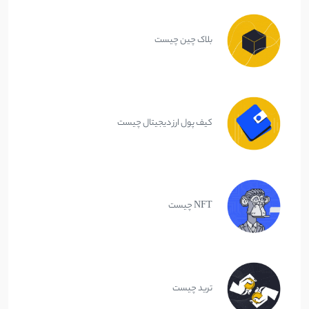
بلاک چین چیست
کیف پول ارز دیجیتال چیست
NFT چیست
ترید چیست