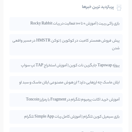
پربازدید ترین خبرها
بازی راکی ربیت | آموزش 0 تا 100 فعالیت در ربات Rocky Rabbit
پیش فروش همستر کامبت در کوکوین | توکن HMSTR در مسیر واقعی
شدن
پروژه Tapswap جایگزین نات کوین | آموزش استخراج TAP تپ سواپ
ایلان ماسک چه ارزهایی دارد؟ ارز هوش مصنوعی ایلان ماسک و سبد او
آموزش خرید اکانت پرمیوم تلگرام در Fragment با رمزارز Toncoin
بازی سیمپل کوین تلگرام | آموزش کامل ربات Simple App تلگرام