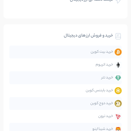
قیمت لحظه ای ارز دیجیتال
بلاکچین
112
نوشته
بیت کوین
104
نوشته
خرید و فروش ارز های دیجیتال
تحلیل
86
نوشته
خرید بیت کوین
جهان
99
نوشته
خرید اتریوم
دیفای
14
نوشته
خرید تتر
خرید بایننس کوین
صرافی‌ها
38
نوشته
خرید دوج کوین
قانون‌گذاری
40
نوشته
خرید ترون
متاورس
5
نوشته
خرید شیبا اینو