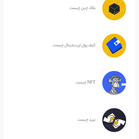
بلاک چین چیست
کیف پول ارز دیجیتال چیست
NFT چیست
ترید چیست