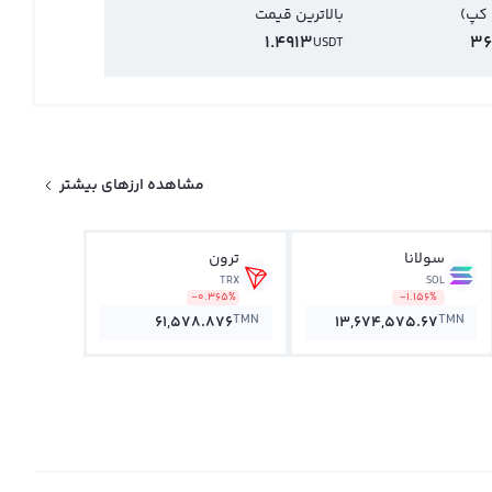
 کپ)
بالاترین قیمت
1.4913
36
USDT
مشاهده ارزهای بیشتر
سولانا
ترون
TRX
SOL
-0.365%
-1.156%
TMN
TMN
61,578.876
13,674,575.67