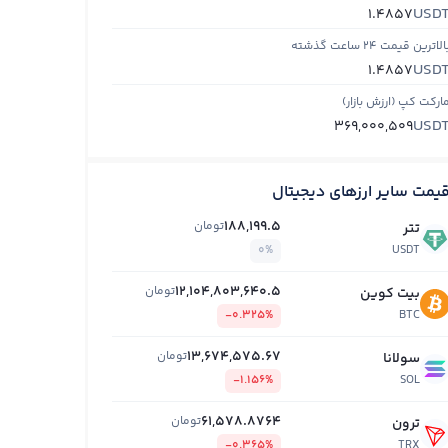
USD
1.4857
الاترین قیمت ۲۴ ساعت گذشته
USD
1.4857
ارکت کپ (ارزش بازار)
USD
369,000,509
یمت سایر ارزهای دیجیتال
188,199.5
تومان
تتر
0%
USDT
12,104,803,640.5
تومان
بیت کوین
-0.325%
BTC
13,674,575.67
تومان
سولانا
-1.156%
SOL
61,578.8764
تومان
ترون
-0.365%
TRX