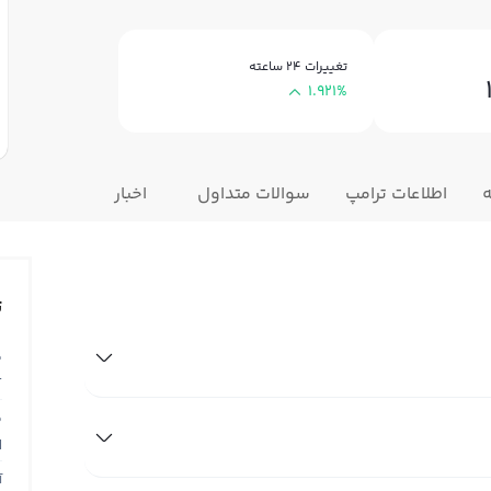
تغییرات ۲۴ ساعته
1.921%
ه
اطلاعات ترامپ
سوالات متداول
اخبار
ت
ق
T
ق
N
آ