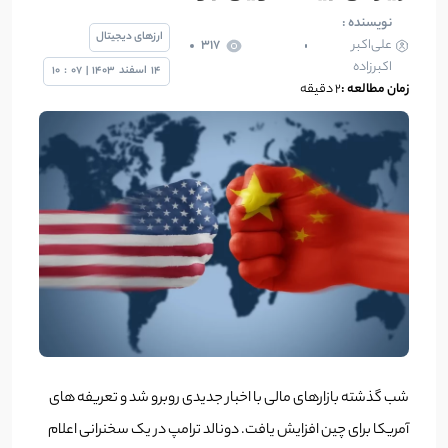
نویسنده :
ارزهای دیجیتال
علی‌اکبر
317
اکبرزاده
14
اسفند
1403
|
07
:
10
زمان مطالعه :
2 دقیقه
شب گذشته بازارهای مالی با اخبار جدیدی روبرو شد و تعریفه های
آمریکا برای چین افزایش یافت. دونالد ترامپ در یک سخنرانی اعلام