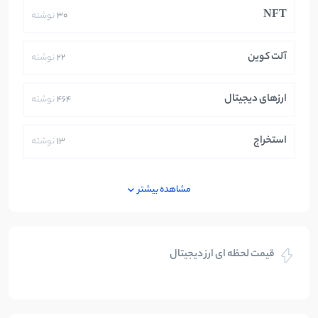
NFT
30
نوشته
آلت کوین
22
نوشته
ارزهای دیجیتال
464
نوشته
استخراج
13
نوشته
ایران
250
نوشته
مشاهده بیشتر
بازی های کریپتویی
5
نوشته
قیمت لحظه ای ارز دیجیتال
بلاکچین
112
نوشته
بیت کوین
104
نوشته