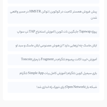
پیش فروش همستر کامبت در کوکوین | توکن HMSTR در مسیر واقعی
شدن
پروژه Tapswap جایگزین نات کوین | آموزش استخراج TAP تپ سواپ
ایلان ماسک چه ارزهایی دارد؟ ارز هوش مصنوعی ایلان ماسک و سبد او
آموزش خرید اکانت پرمیوم تلگرام در Fragment با رمزارز Toncoin
بازی سیمپل کوین تلگرام | آموزش کامل ربات Simple App تلگرام
شبکه باز (Open Network) پای نتورک راه اندازی شد!