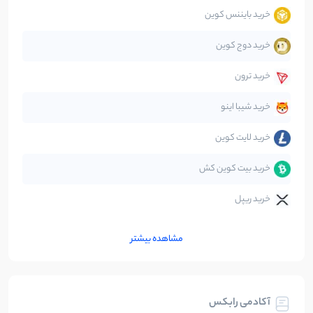
خرید بایننس کوین
صرافی‌ها
38
نوشته
خرید دوج کوین
قانون‌گذاری
40
نوشته
خرید ترون
متاورس
5
نوشته
خرید شیبا اینو
خرید لایت کوین
خرید بیت کوین کش
خرید ریپل
مشاهده بیشتر
آکادمی رابکس