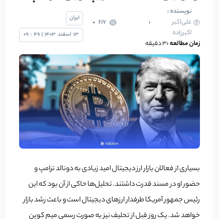
نویسنده :
ایران
علی‌اکبر
617
اکبرزاده
13
اسفند
1403
|
49
:
09
زمان مطالعه :
3 دقیقه
بسیاری از فعالان بازار ارز دیجیتال امید زیادی به دونالد ترامپ و
حضور او در مسند قدرت داشتند. تحلیل‌ها حاکی از آن بود که این
رئیس جمهور آمریکا طرفدار ارزهای دیجیتال است و باعث رشد بازار
خواهد شد. یک روز قبل از تحلیف نیز به صورت رسمی میم کوین