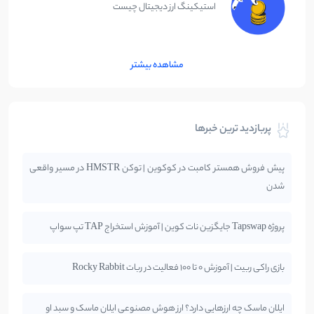
استیکینگ ارز دیجیتال چیست
مشاهده بیشتر
پربازدید ترین خبرها
پیش فروش همستر کامبت در کوکوین | توکن HMSTR در مسیر واقعی
شدن
پروژه Tapswap جایگزین نات کوین | آموزش استخراج TAP تپ سواپ
بازی راکی ربیت | آموزش 0 تا 100 فعالیت در ربات Rocky Rabbit
ایلان ماسک چه ارزهایی دارد؟ ارز هوش مصنوعی ایلان ماسک و سبد او