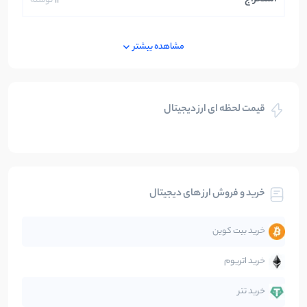
استخراج
13
نوشته
ایران
250
نوشته
مشاهده بیشتر
بازی های کریپتویی
5
نوشته
قیمت لحظه ای ارز دیجیتال
بلاکچین
112
نوشته
بیت کوین
104
نوشته
خرید و فروش ارز های دیجیتال
تحلیل
86
نوشته
خرید بیت کوین
جهان
99
نوشته
خرید اتریوم
دیفای
14
نوشته
خرید تتر