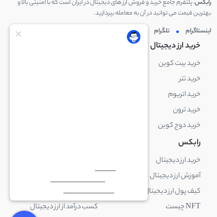
رابکس
، پلتفرم جامع خرید و فروش ارز های دیجیتال در ایران است که با امنیتی بالا و
بهترین قیمت می توانید در آن به معامله بپردازید.
اینستاگرام
تلگرام
توئیتر
لینکدین
خرید ارز دیجیتال
خرید ارز دیجیتال
خرید بیت کوین
خرید بایننس کوین
خرید تتر
خرید شیبا اینو
خرید اتریوم
خرید لایت کوین
خرید ترون
خرید ریپل
خرید دوج کوین
خرید بیت کوین کش
رابکس
آکادمی رابکس
خرید ارز دیجیتال
بلاک چین چیست
آموزش ارز دیجیتال
ارز دیجیتال چیست
کیف پول ارز دیجیتال چیست
ترید چیست
NFT چیست
کسب درآمد از ارز دیجیتال