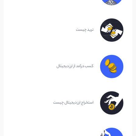
ترید چیست
کسب درآمد از ارز دیجیتال
استخراج ارز دیجیتال چیست