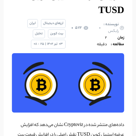
TUSD
ارزهای دیجیتال
ایران
نویسنده :
572
رابکس
بیت کوین
تحلیل
زمان
2
مطالعه :
دقیقه
03
تیر
1402
|
25
:
08
داده‌های منتشر شده در Cryptoviz نشان می‌دهد که افزایش
عرضه استیبل کوین TUSD نقش اصلی را در افزایش قیمت بیت