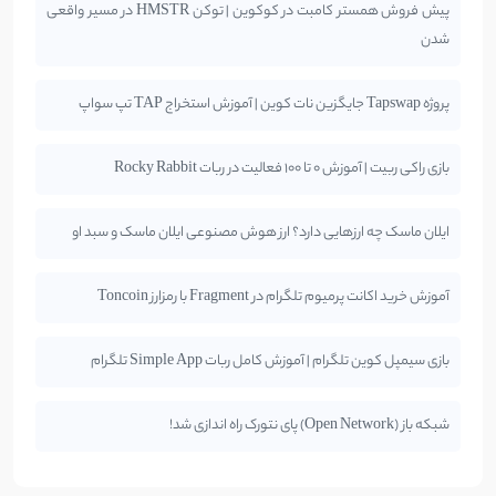
پیش فروش همستر کامبت در کوکوین | توکن HMSTR در مسیر واقعی
شدن
پروژه Tapswap جایگزین نات کوین | آموزش استخراج TAP تپ سواپ
بازی راکی ربیت | آموزش 0 تا 100 فعالیت در ربات Rocky Rabbit
ایلان ماسک چه ارزهایی دارد؟ ارز هوش مصنوعی ایلان ماسک و سبد او
آموزش خرید اکانت پرمیوم تلگرام در Fragment با رمزارز Toncoin
بازی سیمپل کوین تلگرام | آموزش کامل ربات Simple App تلگرام
شبکه باز (Open Network) پای نتورک راه اندازی شد!