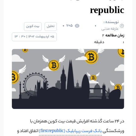
republic
نویسنده :
705
تحلیل
بیت کوین
عارفه مدنی
زمان مطالعه
۲
05
اردیبهشت
1402
|
30
:
13
:
دقیقه
در ۲۴ ساعت گذشته افرایش قیمت بیت کوین همزمان با
ورشکستگی
بانک فرست ریپابلیک (first republic)
اتفاق افتاد و