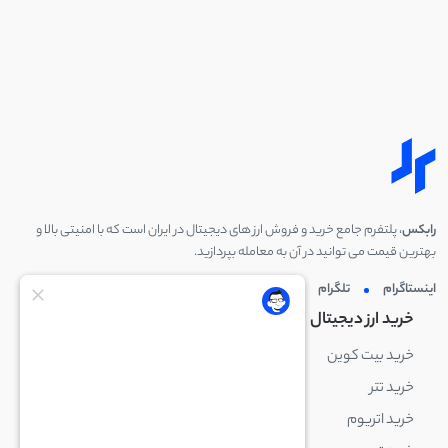
رابکس
، پلتفرم جامع خرید و فروش ارز های دیجیتال در ایران است که با امنیتی بالا و
بهترین قیمت می توانید در آن به معامله بپردازید.
اینستاگرام
تلگرام
توئیتر
لینکدین
خرید ارز دیجیتال
خرید ارز دیجیتال
خرید بیت کوین
خرید بایننس کوین
خرید تتر
خرید شیبا اینو
خرید اتریوم
خرید لایت کوین