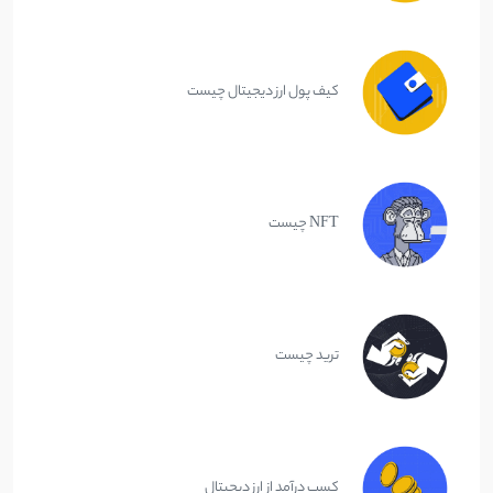
کیف پول ارز دیجیتال چیست
NFT چیست
ترید چیست
کسب درآمد از ارز دیجیتال