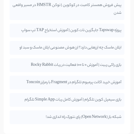
پیش فروش همستر کامبت در کوکوین | توکن HMSTR در مسیر واقعی
شدن
پروژه Tapswap جایگزین نات کوین | آموزش استخراج TAP تپ سواپ
ایلان ماسک چه ارزهایی دارد؟ ارز هوش مصنوعی ایلان ماسک و سبد او
بازی راکی ربیت | آموزش 0 تا 100 فعالیت در ربات Rocky Rabbit
آموزش خرید اکانت پرمیوم تلگرام در Fragment با رمزارز Toncoin
بازی سیمپل کوین تلگرام | آموزش کامل ربات Simple App تلگرام
شبکه باز (Open Network) پای نتورک راه اندازی شد!