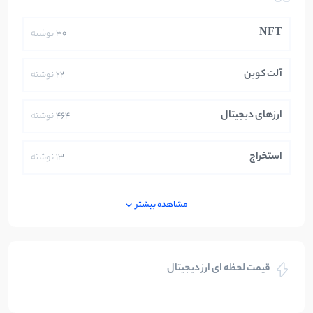
NFT
30
نوشته
آلت کوین
22
نوشته
ارزهای دیجیتال
464
نوشته
استخراج
13
نوشته
ایران
250
نوشته
مشاهده بیشتر
بازی های کریپتویی
5
نوشته
قیمت لحظه ای ارز دیجیتال
بلاکچین
112
نوشته